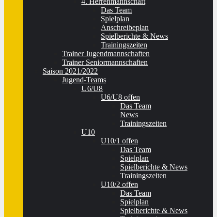
4. Herrenmannschaft
Das Team
Spielplan
Anschreibeplan
Spielberichte & News
Trainingszeiten
Trainer Jugendmannschaften
Trainer Seniormannschaften
Saison 2021/2022
Jugend-Teams
U6/U8
U6/U8 offen
Das Team
News
Trainingszeiten
U10
U10/1 offen
Das Team
Spielplan
Spielberichte & News
Trainingszeiten
U10/2 offen
Das Team
Spielplan
Spielberichte & News