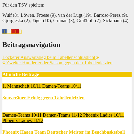
Für den TSV spielten:
Wulf (8), Löwen, Froese (9), van der Lugt (19), Barroso-Perez (9),
Gjorgjeska (2), Jäger (10), Grunau (3), Graßhoff (7), Sickmann (4).
Beitragsnavigation
Lockerer Auswärtssieg beim Tabellenschlusslicht
Zweiter Hunderter der Saison gegen den Tabellenletzten
Ähnliche Beiträge
1. Mannschaft 10/11
Damen-Teams 10/11
Souveräner Erfolg gegen Tabellenletzten
Jan. 18, 2012
Thomas Lubrich
Damen-Teams 10/11
Damen-Teams 11/12
Phoenix Ladies 10/11
Phoenix Ladies 11/12
Phoenix Hagen Team Deutscher Meister im Beachbasketball