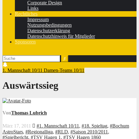
Corporate Design
Links
Rechtliches
Impressum
Nutzungsbedingungen
Datenschutzerklärung
Datenschutzhinweis für Mitglieder
Sponsoren
1. Mannschaft 10/11
Damen-Teams 10/11
Auswärtssieg
Von
Thomas Lubrich
März 17, 2011
#1. Mannschaft 10/11
,
#18. Spieltag
,
#Bochum
AstroStars
,
#Regionalliga
,
#RLD
,
#Saison 2010/2011
,
#Spielbericht
,
#TSV Hagen 1
,
#TSV Hagen 1860