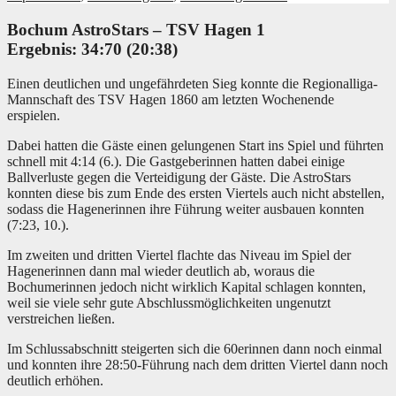
Bochum AstroStars – T
SV Hagen
1
Ergebnis: 34:70 (20:38)
Einen deutlichen und ungefährdeten Sieg konnte die Regionalliga-
Mannschaft des TSV Hagen 1860 am letzten Wochenende
erspielen.
Dabei hatten die Gäste einen gelungenen Start ins Spiel und führten
schnell mit 4:14 (6.). Die Gastgeberinnen hatten dabei einige
Ballverluste gegen die Verteidigung der Gäste. Die AstroStars
konnten diese bis zum Ende des ersten Viertels auch nicht abstellen,
sodass die Hagenerinnen ihre Führung weiter ausbauen konnten
(7:23, 10.).
Im zweiten und dritten Viertel flachte das Niveau im Spiel der
Hagenerinnen dann mal wieder deutlich ab, woraus die
Bochumerinnen jedoch nicht wirklich Kapital schlagen konnten,
weil sie viele sehr gute Abschlussmöglichkeiten ungenutzt
verstreichen ließen.
Im Schlussabschnitt steigerten sich die 60erinnen dann noch einmal
und konnten ihre 28:50-Führung nach dem dritten Viertel dann noch
deutlich erhöhen.