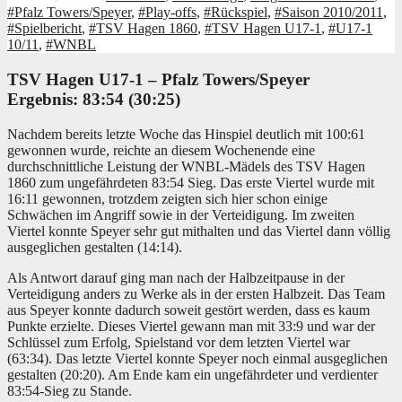
#Pfalz Towers/Speyer
,
#Play-offs
,
#Rückspiel
,
#Saison 2010/2011
,
#Spielbericht
,
#TSV Hagen 1860
,
#TSV Hagen U17-1
,
#U17-1
10/11
,
#WNBL
TSV Hagen U17-1 – Pfalz Towers/Speyer
Ergebnis: 83:54 (30:25)
Nachdem bereits letzte Woche das Hinspiel deutlich mit 100:61
gewonnen wurde, reichte an diesem Wochenende eine
durchschnittliche Leistung der WNBL-Mädels des TSV Hagen
1860 zum ungefährdeten 83:54 Sieg. Das erste Viertel wurde mit
16:11 gewonnen, trotzdem zeigten sich hier schon einige
Schwächen im Angriff sowie in der Verteidigung. Im zweiten
Viertel konnte Speyer sehr gut mithalten und das Viertel dann völlig
ausgeglichen gestalten (14:14).
Als Antwort darauf ging man nach der Halbzeitpause in der
Verteidigung anders zu Werke als in der ersten Halbzeit. Das Team
aus Speyer konnte dadurch soweit gestört werden, dass es kaum
Punkte erzielte. Dieses Viertel gewann man mit 33:9 und war der
Schlüssel zum Erfolg, Spielstand vor dem letzten Viertel war
(63:34). Das letzte Viertel konnte Speyer noch einmal ausgeglichen
gestalten (20:20). Am Ende kam ein ungefährdeter und verdienter
83:54-Sieg zu Stande.