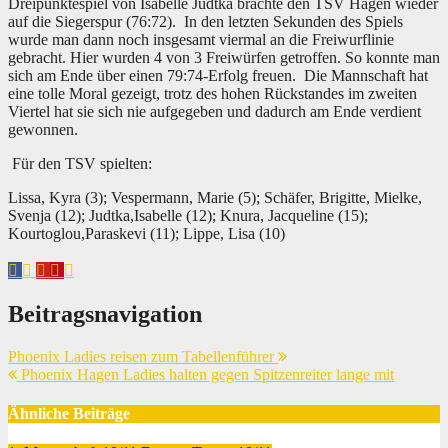
Dreipunktespiel von Isabelle Judtka brachte den TSV Hagen wieder
auf die Siegerspur (76:72). In den letzten Sekunden des Spiels
wurde man dann noch insgesamt viermal an die Freiwurflinie
gebracht. Hier wurden 4 von 3 Freiwürfen getroffen. So konnte man
sich am Ende über einen 79:74-Erfolg freuen. Die Mannschaft hat
eine tolle Moral gezeigt, trotz des hohen Rückstandes im zweiten
Viertel hat sie sich nie aufgegeben und dadurch am Ende verdient
gewonnen.
Für den TSV spielten:
Lissa, Kyra (3); Vespermann, Marie (5); Schäfer, Brigitte, Mielke,
Svenja (12); Judtka,Isabelle (12); Knura, Jacqueline (15);
Kourtoglou,Paraskevi (11); Lippe, Lisa (10)
Beitragsnavigation
Phoenix Ladies reisen zum Tabellenführer
Phoenix Hagen Ladies halten gegen Spitzenreiter lange mit
Ähnliche Beiträge