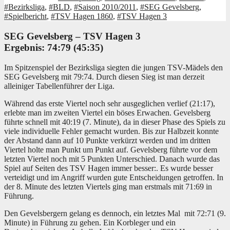
#Bezirksliga
,
#BLD
,
#Saison 2010/2011
,
#SEG Gevelsberg
,
#Spielbericht
,
#TSV Hagen 1860
,
#TSV Hagen 3
SEG Gevelsberg –
TSV Hagen 3
Ergebnis: 74
:79 (45:35)
Im Spitzenspiel der Bezirksliga siegten die jungen TSV-Mädels den
SEG Gevelsberg mit 79:74. Durch diesen Sieg ist man derzeit
alleiniger Tabellenführer der Liga.
Während das erste Viertel noch sehr ausgeglichen verlief (21:17),
erlebte man im zweiten Viertel ein böses Erwachen. Gevelsberg
führte schnell mit 40:19 (7. Minute), da in dieser Phase des Spiels zu
viele individuelle Fehler gemacht wurden. Bis zur Halbzeit konnte
der Abstand dann auf 10 Punkte verkürzt werden und im dritten
Viertel holte man Punkt um Punkt auf.
Gevelsberg führte vor dem
letzten Viertel noch mit 5 Punkten Unterschied. Danach wurde das
Spiel auf Seiten des TSV Hagen immer besser:. Es wurde besser
verteidigt und im Angriff wurden gute Entscheidungen getroffen. In
der 8. Minute des letzten Viertels ging man erstmals mit 71:69 in
Führung.
Den Gevelsbergern gelang es dennoch, ein letztes Mal mit 72:71 (9.
Minute) in Führung zu gehen. Ein Korbleger und ein