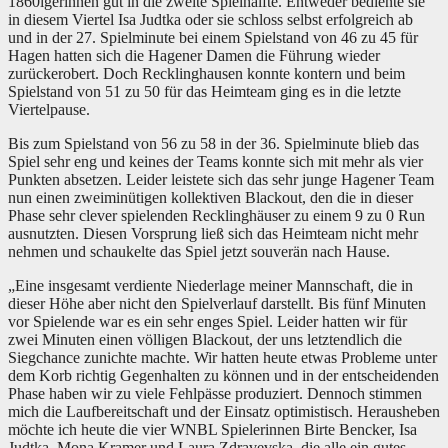
1860igerinnen gut in die zweite Spielhälfte. Entweder bediente sie
in diesem Viertel Isa Judtka oder sie schloss selbst erfolgreich ab
und in der 27. Spielminute bei einem Spielstand von 46 zu 45 für
Hagen hatten sich die Hagener Damen die Führung wieder
zurückerobert. Doch Recklinghausen konnte kontern und beim
Spielstand von 51 zu 50 für das Heimteam ging es in die letzte
Viertelpause.
Bis zum Spielstand von 56 zu 58 in der 36. Spielminute blieb das
Spiel sehr eng und keines der Teams konnte sich mit mehr als vier
Punkten absetzen. Leider leistete sich das sehr junge Hagener Team
nun einen zweiminütigen kollektiven Blackout, den die in dieser
Phase sehr clever spielenden Recklinghäuser zu einem 9 zu 0 Run
ausnutzten. Diesen Vorsprung ließ sich das Heimteam nicht mehr
nehmen und schaukelte das Spiel jetzt souverän nach Hause.
„Eine insgesamt verdiente Niederlage meiner Mannschaft, die in
dieser Höhe aber nicht den Spielverlauf darstellt. Bis fünf Minuten
vor Spielende war es ein sehr enges Spiel. Leider hatten wir für
zwei Minuten einen völligen Blackout, der uns letztendlich die
Siegchance zunichte machte. Wir hatten heute etwas Probleme unter
dem Korb richtig Gegenhalten zu können und in der entscheidenden
Phase haben wir zu viele Fehlpässe produziert. Dennoch stimmen
mich die Laufbereitschaft und der Einsatz optimistisch. Herausheben
möchte ich heute die vier WNBL Spielerinnen Birte Bencker, Isa
Judtka, Mona Kramer und Laura Zdravevska, die alle ein gutes