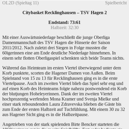
OL2D (Spieltag 11)
Spielbericht
Citybasket Recklinghausen – TSV Hagen 2
Endstand: 73:61
Halbzeit: 32:30
Mit einer Auswärtsniederlage beschließt die junge Oberliga
Damenmannschaft des TSV Hagen die Hinserie der Saison
2011/2012. Nach zuletzt drei Siegen in Folge mussten die
60igerinnen eine am Ende deutliche Niederlage hinnehmen. In
einem sehr flotten Oberligaspiel schenkten sich beide Teams nichts.
Während das Heimteam im ersten Viertel überwiegend unter dem
Korb punktete, scorten die Hagener Damen von Außen. Beim
Spielstand von 15 zu 13 für Recklinghausen ging es in die erste
Viertelpause. Auch im zweiten Viertel blieb das Spiel sehr eng und
auf einen Korb des Heimteams folgte nahezu postwendend ein Korb
der blutjungen Hoheleyerinnen. Dank der im zweiten Viertel
hochprozentig werfenden Mona Kramer und Svenja Mielke und
einer stark reboundenden Laura Zdravevska blieben die Gäste bis
zum Ende der ersten Halbzeit auf Tuchfühlung. Mit einem 30 zu 32
aus Hagener Sicht ging es in die Halbzeitpause.
Angetrieben von der stark spielenden Birte Bencker starteten die