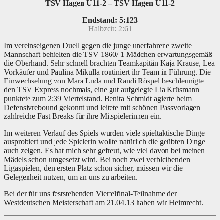
TSV Hagen U11-2 – TSV Hagen U11-2
Endstand: 5:123
Halbzeit: 2:61
Im vereinseigenen Duell gegen die junge unerfahrene zweite
Mannschaft behielten die TSV 1860/ 1 Mädchen erwartungsgemäß
die Oberhand. Sehr schnell brachten Teamkapitän Kaja Krause, Lea
Vorkäufer und Paulina Mikulla routiniert ihr Team in Führung. Die
Einwechselung von Mara Luda und Randi Röspel beschleunigte
den TSV Express nochmals, eine gut aufgelegte Lia Krüsmann
punktete zum 2:39 Viertelstand. Benita Schmidt agierte beim
Defensivrebound gekonnt und leitete mit schönen Passvorlagen
zahlreiche Fast Breaks für ihre Mitspielerinnen ein.
Im weiteren Verlauf des Spiels wurden viele spieltaktische Dinge
ausprobiert und jede Spielerin wollte natürlich die geübten Dinge
auch zeigen. Es hat mich sehr gefreut, wie viel davon bei meinen
Mädels schon umgesetzt wird. Bei noch zwei verbleibenden
Ligaspielen, den ersten Platz schon sicher, müssen wir die
Gelegenheit nutzen, um an uns zu arbeiten.
Bei der für uns feststehenden Viertelfinal-Teilnahme der
Westdeutschen Meisterschaft am 21.04.13 haben wir Heimrecht.