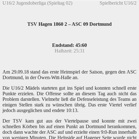
U16/2 Jugendoberliga (Spieltag 02)
Spielbericht U16/2
TSV Hagen 1860 2 – ASC 09 Dortmund
Endstand: 45:60
Halbzeit: 25:31
Am 29.09.18 stand das erste Heimspiel der Saison, gegen den ASC
Dortmund, in der Öwen-Witt-Halle an.
Die U16/2 Mädels starteten gut ins Spiel und konnten schnell erste
Punkte erzielen. Die Offense sollte an diesem Tag auch nicht das
Problem darstellen. Vielmehr ließ die Defenseleistung des Teams an
einigen Stellen stark zu wünschen übrig. Das erste Viertel verlief
jedoch ausgeglichen und endete 10:13.
Der TSV kam gut aus der Viertelpause und konnte mit zwei
schnellen Körben bis auf einen Punkt an Dortmund herankommen,
doch dann wachte der ASC auf und erzielte einen 9:0-Run innerhalb
von wenigen Minuten. Die Helpside auf Hagener Seite wurde nicht