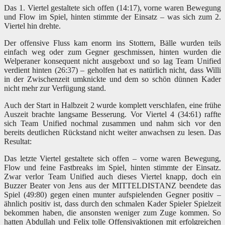
Das 1. Viertel gestaltete sich offen (14:17), vorne waren Bewegung
und Flow im Spiel, hinten stimmte der Einsatz – was sich zum 2.
Viertel hin drehte.
Der offensive Fluss kam enorm ins Stottern, Bälle wurden teils
einfach weg oder zum Gegner geschmissen, hinten wurden die
Welperaner konsequent nicht ausgeboxt und so lag Team Unified
verdient hinten (26:37) – geholfen hat es natürlich nicht, dass Willi
in der Zwischenzeit umknickte und dem so schön dünnen Kader
nicht mehr zur Verfügung stand.
Auch der Start in Halbzeit 2 wurde komplett verschlafen, eine frühe
Auszeit brachte langsame Besserung. Vor Viertel 4 (34:61) raffte
sich Team Unified nochmal zusammen und nahm sich vor den
bereits deutlichen Rückstand nicht weiter anwachsen zu lesen. Das
Resultat:
Das letzte Viertel gestaltete sich offen – vorne waren Bewegung,
Flow und feine Fastbreaks im Spiel, hinten stimmte der Einsatz.
Zwar verlor Team Unified auch dieses Viertel knapp, doch ein
Buzzer Beater von Jens aus der MITTELDISTANZ beendete das
Spiel (49:80) gegen einen munter aufspielenden Gegner positiv –
ähnlich positiv ist, dass durch den schmalen Kader Spieler Spielzeit
bekommen haben, die ansonsten weniger zum Zuge kommen. So
hatten Abdullah und Felix tolle Offensivaktionen mit erfolgreichen