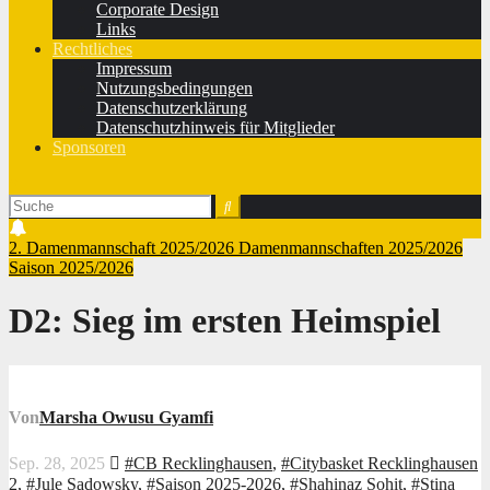
Corporate Design
Links
Rechtliches
Impressum
Nutzungsbedingungen
Datenschutzerklärung
Datenschutzhinweis für Mitglieder
Sponsoren
2. Damenmannschaft 2025/2026
Damenmannschaften 2025/2026
Saison 2025/2026
D2:
Sieg im ersten Heimspiel
Von
Marsha Owusu Gyamfi
Sep. 28, 2025
#CB Recklinghausen
,
#Citybasket Recklinghausen
2
,
#Jule Sadowsky
,
#Saison 2025-2026
,
#Shahinaz Sohit
,
#Stina