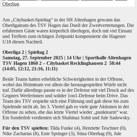
Oberhag
Am „Citybasket-Spieltag“ in der SH Altenhagen gewann das
Oberligateam des TSV Hagen das Duell der Zweitvertretungen. Die
erfahrenen Gäste waren körperlich überlegen, doch mit viel Einsatz
und Treffern zum richtigen Zeitpunkt kompensierte die Hagener
U18 diesen Nachteil.
Oberliga 2 | Spieltag 2
Samstag, 27. September 2025 | 14 Uhr | Sporthalle Altenhagen
TSV Hagen 1860 2 – Citybasket Recklinghausen 2 58:44
(14:05, 12:12, 21:16, 11:11)
Beide Teams hatten erhebliche Schwierigkeiten in der Offense,
wobei das Heimteam vor allem die herausgespielten Würfe nicht
traf. Dafür allerdings passte es in der Defense mit viel Druck auf des
Gegners Werferinnen und solider 1on1-Defense beim Drive. Das
Team des TSV erspielte sich eine Führung und gab diese bis zum
Spielende nicht ab. Im 3. Viertel gab es viele gute Aktionen in der
Offense zu sehen, ehe das letzte Viertel wieder „punktearm“ war.
Ein Sonderlob verdienten sich Shahinaz Sohit und Jule Sadowsky.
Für den TSV spielten:
Tilda Funke (4), Henriette Teschner (0),
Nike Zacharias (8), Enie Springer (3), Stina Oberhag (9), Jule