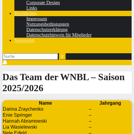
Corporate Design
Links
Rechtliches
Impressum
Nutzungsbedingungen
Datenschutzerklärung
Datenschutzhinweis für Mitglieder
Sponsoren
Das Team der WNBL ‒ Saison
2025/2026
Name
Jahrgang
Darina Zraychenko
–
Enie Springer
–
Hannah Abramowski
–
Lia Wasielewski
–
Nele Erfeld
–