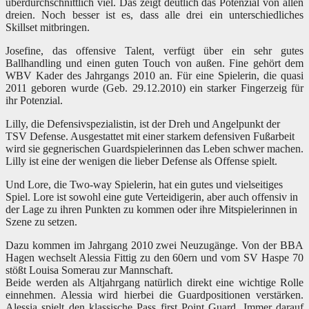
überdurchschnittlich viel. Das zeigt deutlich das Potenzial von allen
dreien. Noch besser ist es, dass alle drei ein unterschiedliches
Skillset mitbringen.
Josefine, das offensive Talent, verfügt über ein sehr gutes
Ballhandling und einen guten Touch von außen. Fine gehört dem
WBV Kader des Jahrgangs 2010 an. Für eine Spielerin, die quasi
2011 geboren wurde (Geb. 29.12.2010) ein starker Fingerzeig für
ihr Potenzial.
Lilly, die Defensivspezialistin, ist der Dreh und Angelpunkt der
TSV Defense. Ausgestattet mit einer starkem defensiven Fußarbeit
wird sie gegnerischen Guardspielerinnen das Leben schwer machen.
Lilly ist eine der wenigen die lieber Defense als Offense spielt.
Und Lore, die Two-way Spielerin, hat ein gutes und vielseitiges
Spiel. Lore ist sowohl eine gute Verteidigerin, aber auch offensiv in
der Lage zu ihren Punkten zu kommen oder ihre Mitspielerinnen in
Szene zu setzen.
Dazu kommen im Jahrgang 2010 zwei Neuzugänge. Von der BBA
Hagen wechselt Alessia Fittig zu den 60ern und vom SV Haspe 70
stößt Louisa Somerau zur Mannschaft.
Beide werden als Altjahrgang natürlich direkt eine wichtige Rolle
einnehmen. Alessia wird hierbei die Guardpositionen verstärken.
Alessia spielt den klassische Pass first Point Guard. Immer darauf