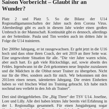
Saison Vorbericht – Glaubt ihr an
Wunder?
Platz 2 und Platz 5. So die Bilanz der U14
Regionalligamannschaften der Jahre nach dem Corona Virus.
Altersbedingt gibt es auch in diesem Jahr wieder einen großen
Umbruch in der Mannschaft. Kontinuität gibt es dennoch, allerdings
an der Seitenlinie. Paula und Tim werden auch im dritten Jahr in
Folge die U14 trainieren.
Der 2009er Jahrgang, er ist rausgewachsen. Er geht jetzt in die U16
hoch und dass ohne ihren Coach, der seit 2019 an ihrer Seite war.
Eine ungewohnte Situation für alle. “Die vier Jahre waren schön,
aber auch hart. Es gab viele Rückschläge, auf, sowie abseits des
Feldes. Irgendwann ist die Zeit gekommen neue Impulse zuzulassen
und die Mädchen in die Obhut neuer Trainer zu übergeben. Nicht
nur für die 09er, sondern auch für mich. Wir bekommen mit den
2011ern einen neuen, talentierten Jahrgang. Die ersten Einheiten
haben so viel frischen Wind ins Training gebracht. Ich habe mich
nochmal neu verliebt in den Job als Trainer”.
Drei sind übriggeblieben. Die „Big Three“ der TSV U14. Josefine,
Lore und Lilly. Alle drei haben letztes Jahr bereits viel Erfahrung in
der 1. Regionalliga gesammelt. Für einen Jungjahrgang sogar