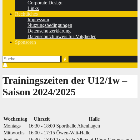
Corporate Design
Links
Rechtliches
Impressum
Nutzungsbedingungen
Datenschutzerklärung
Datenschutzhinweis für Mitglieder
Sponsoren
Trainingszeiten der U12/1w ‒
Saison 2024/2025
Wochentag
Uhrzeit
Halle
Montags
16:30 - 18:00
Sporthalle Altenhagen
Mittwochs
16:00 - 17:15
Öwen-Witt-Halle
Freitags
16:30 - 18:00
Turnhalle Albrecht-Dürer-Gymnasium