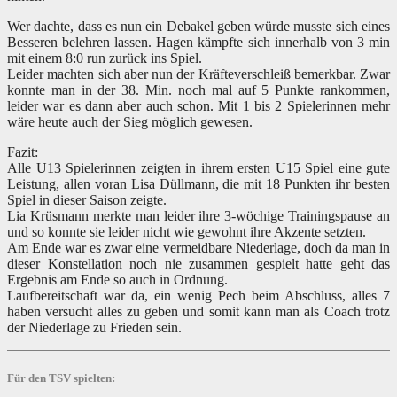
Wer dachte, dass es nun ein Debakel geben würde musste sich eines
Besseren belehren lassen. Hagen kämpfte sich innerhalb von 3 min
mit einem 8:0 run zurück ins Spiel.
Leider machten sich aber nun der Kräfteverschleiß bemerkbar. Zwar
konnte man in der 38. Min. noch mal auf 5 Punkte rankommen,
leider war es dann aber auch schon. Mit 1 bis 2 Spielerinnen mehr
wäre heute auch der Sieg möglich gewesen.
Fazit:
Alle U13 Spielerinnen zeigten in ihrem ersten U15 Spiel eine gute
Leistung, allen voran Lisa Düllmann, die mit 18 Punkten ihr besten
Spiel in dieser Saison zeigte.
Lia Krüsmann merkte man leider ihre 3-wöchige Trainingspause an
und so konnte sie leider nicht wie gewohnt ihre Akzente setzten.
Am Ende war es zwar eine vermeidbare Niederlage, doch da man in
dieser Konstellation noch nie zusammen gespielt hatte geht das
Ergebnis am Ende so auch in Ordnung.
Laufbereitschaft war da, ein wenig Pech beim Abschluss, alles 7
haben versucht alles zu geben und somit kann man als Coach trotz
der Niederlage zu Frieden sein.
Für den TSV spielten: