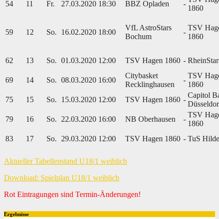
54
11
Fr.
27.03.2020
18:30
BBZ Opladen
-
1860
VfL AstroStars
TSV Hag
59
12
So.
16.02.2020
18:00
-
Bochum
1860
62
13
So.
01.03.2020
12:00
TSV Hagen 1860
-
RheinStar
Citybasket
TSV Hag
69
14
So.
08.03.2020
16:00
-
Recklinghausen
1860
Capitol B
75
15
So.
15.03.2020
12:00
TSV Hagen 1860
-
Düsseldor
TSV Hag
79
16
So.
22.03.2020
16:00
NB Oberhausen
-
1860
83
17
So.
29.03.2020
12:00
TSV Hagen 1860
-
TuS Hild
Aktueller Tabellenstand U18/1 weiblich
Download: Spielplan U18/1 weiblich
Rot Eintragungen sind Termin-Änderungen!
Ergebnisse