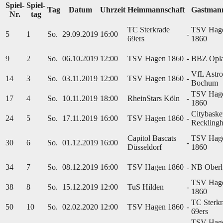
Spiel-
Spiel-
Tag
Datum
Uhrzeit
Heimmannschaft
Gastmann
Nr.
tag
TC Sterkrade
TSV Hag
5
1
So.
29.09.2019
16:00
-
69ers
1860
9
2
So.
06.10.2019
12:00
TSV Hagen 1860
-
BBZ Opl
VfL Astro
14
3
So.
03.11.2019
12:00
TSV Hagen 1860
-
Bochum
TSV Hag
17
4
So.
10.11.2019
18:00
RheinStars Köln
-
1860
Citybaske
24
5
So.
17.11.2019
16:00
TSV Hagen 1860
-
Reckling
Capitol Bascats
TSV Hag
30
6
So.
01.12.2019
16:00
-
Düsseldorf
1860
34
7
So.
08.12.2019
16:00
TSV Hagen 1860
-
NB Oberh
TSV Hag
38
8
So.
15.12.2019
12:00
TuS Hilden
-
1860
TC Sterkr
50
10
So.
02.02.2020
12:00
TSV Hagen 1860
-
69ers
TSV Hag