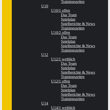
Trainingszeiten
U10
U10/1 offen
Das Team
Spielplan
Spielberichte & News
Trainingszeiten
U10/2 offen
Das Team
Spielplan
Spielberichte & News
Trainingszeiten
U12
U12/1 weiblich
Das Team
Spielplan
Spielberichte & News
Trainingszeiten
U12/1 offen
Das Team
Spielplan
Spielberichte & News
Trainingszeiten
U14
U14/1 weiblich