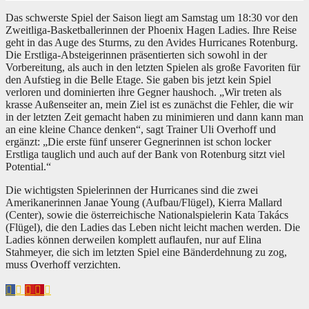
Das schwerste Spiel der Saison liegt am Samstag um 18:30 vor den
Zweitliga-Basketballerinnen der Phoenix Hagen Ladies. Ihre Reise
geht in das Auge des Sturms, zu den Avides Hurricanes Rotenburg.
Die Erstliga-Absteigerinnen präsentierten sich sowohl in der
Vorbereitung, als auch in den letzten Spielen als große Favoriten für
den Aufstieg in die Belle Etage. Sie gaben bis jetzt kein Spiel
verloren und dominierten ihre Gegner haushoch. „Wir treten als
krasse Außenseiter an, mein Ziel ist es zunächst die Fehler, die wir
in der letzten Zeit gemacht haben zu minimieren und dann kann man
an eine kleine Chance denken“, sagt Trainer Uli Overhoff und
ergänzt: „Die erste fünf unserer Gegnerinnen ist schon locker
Erstliga tauglich und auch auf der Bank von Rotenburg sitzt viel
Potential.“
Die wichtigsten Spielerinnen der Hurricanes sind die zwei
Amerikanerinnen Janae Young (Aufbau/Flügel), Kierra Mallard
(Center), sowie die österreichische Nationalspielerin Kata Takács
(Flügel), die den Ladies das Leben nicht leicht machen werden. Die
Ladies können derweilen komplett auflaufen, nur auf Elina
Stahmeyer, die sich im letzten Spiel eine Bänderdehnung zu zog,
muss Overhoff verzichten.