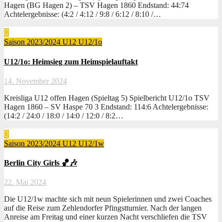
Hagen (BG Hagen 2) – TSV Hagen 1860 Endstand: 44:74
Achtelergebnisse: (4:2 / 4:12 / 9:8 / 6:12 / 8:10 /…
Saison 2023/2024
U12
U12/1o
U12/1o: Heimsieg zum Heimspielauftakt
14. November 2024
Kreisliga U12 offen Hagen (Spieltag 5) Spielbericht U12/1o TSV
Hagen 1860 – SV Haspe 70 3 Endstand: 114:6 Achtelergebnisse:
(14:2 / 24:0 / 18:0 / 14:0 / 12:0 / 8:2…
Saison 2023/2024
U12
U12/1w
Berlin City Girls 🏀🎶
22. Mai 2024
Die U12/1w machte sich mit neun Spielerinnen und zwei Coaches
auf die Reise zum Zehlendorfer Pfingstturnier. Nach der langen
Anreise am Freitag und einer kurzen Nacht verschliefen die TSV