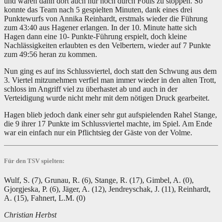
und waren dann dort auch nur noch durch Fouls zu stoppen. So
konnte das Team nach 5 gespielten Minuten, dank eines drei
Punktewurfs von Annika Reinhardt, erstmals wieder die Führung
zum 43:40 aus Hagener erlangen. In der 10. Minute hatte sich
Hagen dann eine 10- Punkte-Führung erspielt, doch kleine
Nachlässigkeiten erlaubten es den Velbertern, wieder auf 7 Punkte
zum 49:56 heran zu kommen.
Nun ging es auf ins Schlussviertel, doch statt den Schwung aus dem
3. Viertel mitzunehmen verfiel man immer wieder in den alten Trott,
schloss im Angriff viel zu überhastet ab und auch in der
Verteidigung wurde nicht mehr mit dem nötigen Druck gearbeitet.
Hagen blieb jedoch dank einer sehr gut aufspielenden Rahel Stange,
die 9 ihrer 17 Punkte im Schlussviertel machte, im Spiel. Am Ende
war ein einfach nur ein Pflichtsieg der Gäste von der Volme.
Für den TSV spielten:
Wulf, S. (7), Grunau, R. (6), Stange, R. (17), Gimbel, A. (0),
Gjorgjeska, P. (6), Jäger, A. (12), Jendreyschak, J. (11), Reinhardt,
A. (15), Fahnert, L.M. (0)
Christian Herbst