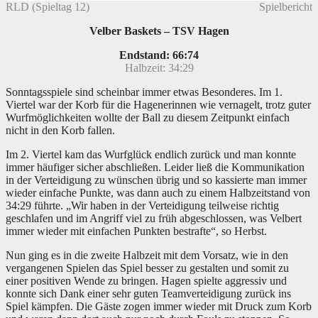
RLD (Spieltag 12)
Spielbericht
Velber Baskets – TSV Hagen
Endstand: 66:74
Halbzeit: 34:29
Sonntagsspiele sind scheinbar immer etwas Besonderes. Im 1.
Viertel war der Korb für die Hagenerinnen wie vernagelt, trotz guter
Wurfmöglichkeiten wollte der Ball zu diesem Zeitpunkt einfach
nicht in den Korb fallen.
Im 2. Viertel kam das Wurfglück endlich zurück und man konnte
immer häufiger sicher abschließen. Leider ließ die Kommunikation
in der Verteidigung zu wünschen übrig und so kassierte man immer
wieder einfache Punkte, was dann auch zu einem Halbzeitstand von
34:29 führte. „Wir haben in der Verteidigung teilweise richtig
geschlafen und im Angriff viel zu früh abgeschlossen, was Velbert
immer wieder mit einfachen Punkten bestrafte“, so Herbst.
Nun ging es in die zweite Halbzeit mit dem Vorsatz, wie in den
vergangenen Spielen das Spiel besser zu gestalten und somit zu
einer positiven Wende zu bringen. Hagen spielte aggressiv und
konnte sich Dank einer sehr guten Teamverteidigung zurück ins
Spiel kämpfen. Die Gäste zogen immer wieder mit Druck zum Korb