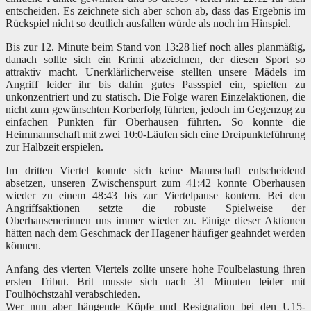
entscheiden. Es zeichnete sich aber schon ab, dass das Ergebnis im
Rückspiel nicht so deutlich
ausfallen würde als noch im Hinspiel.
Bis zur 12. Minute beim Stand von 13:28 lief noch alles planmäßig,
danach sollte sich ein Krimi abzeichnen, der diesen Sport so
attraktiv macht. Unerklärlicherweise stellten unsere Mädels im
Angriff leider ihr bis dahin gutes Passspiel ein, spielten zu
unkonzentriert und zu statisch. Die Folge waren Einzelaktionen, die
nicht zum gewünschten Korberfolg führten, jedoch im Gegenzug zu
einfachen Punkten für Oberhausen führten. So konnte die
Heimmannschaft mit zwei 10:0-Läufen sich eine Dreipunkteführung
zur Halbzeit erspielen.
Im dritten Viertel konnte sich keine Mannschaft entscheidend
absetzen, unseren Zwischenspurt zum 41:42 konnte Oberhausen
wieder zu einem 48:43 bis zur Viertelpause kontern. Bei den
Angriffsaktionen setzte die robuste Spielweise der
Oberhausenerinnen uns immer wieder zu. Einige dieser Aktionen
hätten nach dem Geschmack der Hagener häufiger geahndet werden
können.
Anfang des vierten Viertels zollte unsere hohe Foulbelastung ihren
ersten Tribut. Brit musste sich nach 31 Minuten leider mit
Foulhöchstzahl verabschieden.
Wer nun aber hängende Köpfe und Resignation bei den U15-