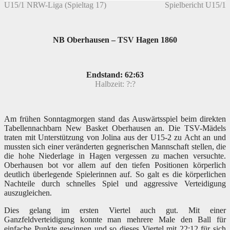
U15/1 NRW-Liga (Spieltag 17)
Spielbericht U15/1
NB Oberhausen – TSV Hagen 1860
Endstand: 62:63
Halbzeit: ?:?
Am frühen Sonntagmorgen stand das Auswärtsspiel beim direkten
Tabellennachbarn New Basket Oberhausen an. Die TSV-Mädels
traten mit Unterstützung von Jolina aus der U15-2 zu Acht an und
mussten sich einer veränderten gegnerischen Mannschaft stellen, die
die hohe Niederlage in Hagen vergessen zu machen versuchte.
Oberhausen bot vor allem auf den tiefen Positionen körperlich
deutlich überlegende Spielerinnen auf. So galt es die körperlichen
Nachteile durch schnelles Spiel und aggressive Verteidigung
auszugleichen.
Dies gelang im ersten Viertel auch gut. Mit einer
Ganzfeldverteidigung konnte man mehrere Male den Ball für
einfache Punkte gewinnen und so dieses Viertel mit 22:12 für sich