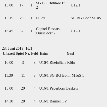
SG BG Bonn-MTuS
13:00
17
1
U12/1
2
15:15
29
1
U12/1
SG BG BonnMTuS 1
Capitol Bascats
16:45
37
1
U12/1
Düsseldorf 2
23. Juni 2018: 16/1
Uhrzeit
Spiel-Nr.
Feld
Heim
Gast
10:00
3
3
U16/1
RheinStars Köln
11:30
11
3
U16/1
SG BG Bonn-MTuS 1
13:00
20
4
U16/1
Paderborn Baskets
14:30
28
4
U16/1
Barmer TV