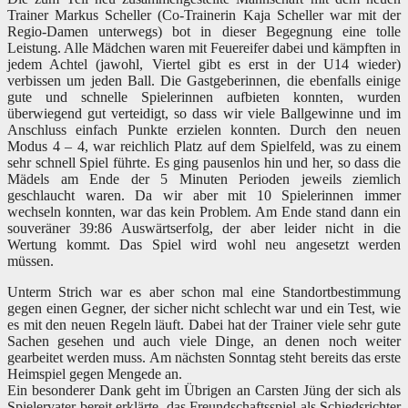
Trainer Markus Scheller (Co-Trainerin Kaja Scheller war mit der
Regio-Damen unterwegs) bot in dieser Begegnung eine tolle
Leistung. Alle Mädchen waren mit Feuereifer dabei und kämpften in
jedem Achtel (jawohl, Viertel gibt es erst in der U14 wieder)
verbissen um jeden Ball. Die Gastgeberinnen, die ebenfalls einige
gute und schnelle Spielerinnen aufbieten konnten, wurden
überwiegend gut verteidigt, so dass wir viele Ballgewinne und im
Anschluss einfach Punkte erzielen konnten. Durch den neuen
Modus 4 – 4, war reichlich Platz auf dem Spielfeld, was zu einem
sehr schnell Spiel führte. Es ging pausenlos hin und her, so dass die
Mädels am Ende der 5 Minuten Perioden jeweils ziemlich
geschlaucht waren. Da wir aber mit 10 Spielerinnen immer
wechseln konnten, war das kein Problem. Am Ende stand dann ein
souveräner 39:86 Auswärtserfolg, der aber leider nicht in die
Wertung kommt. Das Spiel wird wohl neu angesetzt werden
müssen.
Unterm Strich war es aber schon mal eine Standortbestimmung
gegen einen Gegner, der sicher nicht schlecht war und ein Test, wie
es mit den neuen Regeln läuft. Dabei hat der Trainer viele sehr gute
Sachen gesehen und auch viele Dinge, an denen noch weiter
gearbeitet werden muss. Am nächsten Sonntag steht bereits das erste
Heimspiel gegen Mengede an.
Ein besonderer Dank geht im Übrigen an Carsten Jüng der sich als
Spielervater bereit erklärte, das Freundschaftsspiel als Schiedsrichter