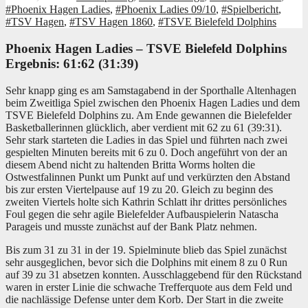
#Phoenix Hagen Ladies
,
#Phoenix Ladies 09/10
,
#Spielbericht
,
#TSV Hagen
,
#TSV Hagen 1860
,
#TSVE Bielefeld Dolphins
Phoenix Hagen Ladies – TSVE Bielefeld Dolphins
Ergebnis: 61:62 (31:39)
Sehr knapp ging es am Samstagabend in der Sporthalle Altenhagen
beim Zweitliga Spiel zwischen den Phoenix Hagen Ladies und dem
TSVE Bielefeld Dolphins zu. Am Ende gewannen die Bielefelder
Basketballerinnen glücklich, aber verdient mit 62 zu 61 (39:31).
Sehr stark starteten die Ladies in das Spiel und führten nach zwei
gespielten Minuten bereits mit 6 zu 0. Doch angeführt von der an
diesem Abend nicht zu haltenden Britta Worms holten die
Ostwestfalinnen Punkt um Punkt auf und verkürzten den Abstand
bis zur ersten Viertelpause auf 19 zu 20. Gleich zu beginn des
zweiten Viertels holte sich Kathrin Schlatt ihr drittes persönliches
Foul gegen die sehr agile Bielefelder Aufbauspielerin Natascha
Parageis und musste zunächst auf der Bank Platz nehmen.
Bis zum 31 zu 31 in der 19. Spielminute blieb das Spiel zunächst
sehr ausgeglichen, bevor sich die Dolphins mit einem 8 zu 0 Run
auf 39 zu 31 absetzen konnten. Ausschlaggebend für den Rückstand
waren in erster Linie die schwache Trefferquote aus dem Feld und
die nachlässige Defense unter dem Korb. Der Start in die zweite