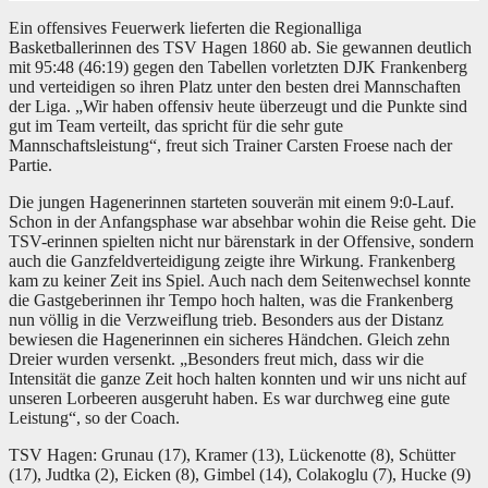
Ein offensives Feuerwerk lieferten die Regionalliga
Basketballerinnen des TSV Hagen 1860 ab. Sie gewannen deutlich
mit 95:48 (46:19) gegen den Tabellen vorletzten DJK Frankenberg
und verteidigen so ihren Platz unter den besten drei Mannschaften
der Liga. „Wir haben offensiv heute überzeugt und die Punkte sind
gut im Team verteilt, das spricht für die sehr gute
Mannschaftsleistung“, freut sich Trainer Carsten Froese nach der
Partie.
Die jungen Hagenerinnen starteten souverän mit einem 9:0-Lauf.
Schon in der Anfangsphase war absehbar wohin die Reise geht. Die
TSV-erinnen spielten nicht nur bärenstark in der Offensive, sondern
auch die Ganzfeldverteidigung zeigte ihre Wirkung. Frankenberg
kam zu keiner Zeit ins Spiel. Auch nach dem Seitenwechsel konnte
die Gastgeberinnen ihr Tempo hoch halten, was die Frankenberg
nun völlig in die Verzweiflung trieb. Besonders aus der Distanz
bewiesen die Hagenerinnen ein sicheres Händchen. Gleich zehn
Dreier wurden versenkt. „Besonders freut mich, dass wir die
Intensität die ganze Zeit hoch halten konnten und wir uns nicht auf
unseren Lorbeeren ausgeruht haben. Es war durchweg eine gute
Leistung“, so der Coach.
TSV Hagen: Grunau (17), Kramer (13), Lückenotte (8), Schütter
(17), Judtka (2), Eicken (8), Gimbel (14), Colakoglu (7), Hucke (9)