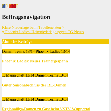
Beitragsnavigation
Klare Niederlage beim Tabellenersten
Phoenix Ladies: Heimniederlage gegen TG Neuss
Ähnliche Beiträge
Damen-Teams 13/14
Phoenix Ladies 13/14
Phoenix Ladies: Neues Trainergespann
Juli 2, 2014
Thomas Lubrich
1. Mannschaft 13/14
Damen-Teams 13/14
Guter Saisonabschluss der RL-Damen
Mai 12, 2014
Thomas Lubrich
1. Mannschaft 13/14
Damen-Teams 13/14
Regionalliga-Damen zu Gast beim VSTV Wuppertal