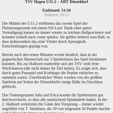
TSV Hagen U11-2 – ART Düsseldorf
Endstand: 51:34
Halbzeit: 28:13
Die Mädels der U11-2 eröffneten das zweite Spiel der
Platzierungsrunde mit einem 9:0-Lauf. Dank einer guten
Verteidigung kamen sie immer wieder zu leichten Ballgewinnen und
konnten schnell nach vorne spielen. Sie griffen beherzt zum Ball, so
dass insbesondere das erste Viertel durch Sprungball-
Entscheidungen geprägt war.
Bereits nach den ersten Minuten wurde deutlich, dass in der
gegnerischen Mannschaft nur 3 Spielerinnen das Spiel bestimmen
konnten. Bis zur Halbzeit erarbeitete sich der TSV viele freie
Wurfchancen (die nicht immer ihr Ziel trafen). Es zeigte sich, dass
durch gutes Passspiel und Korbleger die Punkte einfacher zu
sammeln waren. Unerfreulicher Weise wurden von der größten
Spielerin auf Seiten der Düsseldorfer einige Bälle im Abschluss
geblockt.
Das Trainergespann Julia und Erica konnte die Spielerinnen gut
durchwechseln, so dass alle ausreichend Spielanteile hatten. In der
2. Halbzeit verkürzten die Gäste den Vorsprung – immer wieder
angeführt von T. Steinhaus, die 20 von insgesamt 34 Punkte machte