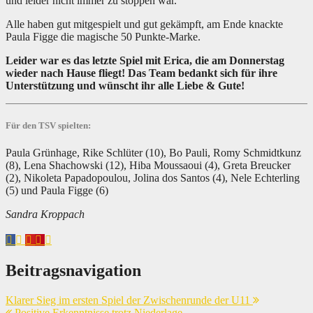
und leider nicht immer zu stoppen war.
Alle haben gut mitgespielt und gut gekämpft, am Ende knackte
Paula Figge die magische 50 Punkte-Marke.
Leider war es das letzte Spiel mit Erica, die am Donnerstag
wieder nach Hause fliegt! Das Team bedankt sich für ihre
Unterstützung und wünscht ihr alle Liebe & Gute!
Für den TSV spielten:
Paula Grünhage, Rike Schlüter (10), Bo Pauli, Romy Schmidtkunz
(8), Lena Shachowski (12), Hiba Moussaoui (4), Greta Breucker
(2), Nikoleta Papadopoulou, Jolina dos Santos (4), Nele Echterling
(5) und Paula Figge (6)
Sandra Kroppach
Beitragsnavigation
Klarer Sieg im ersten Spiel der Zwischenrunde der U11
Positive Erkenntnisse trotz Niederlage