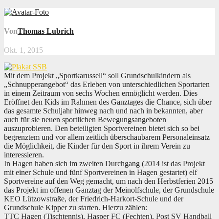
Von
Thomas Lubrich
Okt. 1, 2015
Mit dem Projekt „Sportkarussell“ soll Grundschulkindern als
„Schnupperangebot“ das Erleben von unterschiedlichen Sportarten
in einem Zeitraum von sechs Wochen ermöglicht werden. Dies
Eröffnet den Kids im Rahmen des Ganztages die Chance, sich über
das gesamte Schuljahr hinweg nach und nach in bekannten, aber
auch für sie neuen sportlichen Bewegungsangeboten
auszuprobieren. Den beteiligten Sportvereinen bietet sich so bei
begrenztem und vor allem zeitlich überschaubarem Personaleinsatz
die Möglichkeit, die Kinder für den Sport in ihrem Verein zu
interessieren.
In Hagen haben sich im zweiten Durchgang (2014 ist das Projekt
mit einer Schule und fünf Sportvereinen in Hagen gestartet)
elf
Sportvereine auf den Weg gemacht, um nach den Herbstferien 2015
das Projekt im offenen Ganztag der Meinolfschule, der Grundschule
KEO Lützowstraße, der Friedrich-Harkort-Schule und der
Grundschule Kipper zu starten. Hierzu zählen:
TTC Hagen (Tischtennis), Hasper FC (Fechten), Post SV Handball