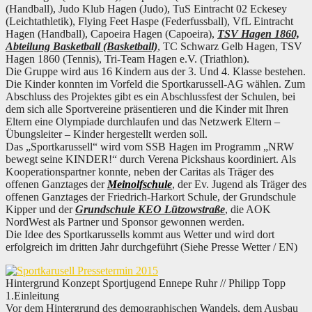
(Handball), Judo Klub Hagen (Judo), TuS Eintracht 02 Eckesey
(Leichtathletik), Flying Feet Haspe (Federfussball), VfL Eintracht
Hagen (Handball), Capoeira Hagen (Capoeira),
TSV Hagen 1860,
Abteilung Basketball (Basketball)
, TC Schwarz Gelb Hagen, TSV
Hagen 1860 (Tennis), Tri-Team Hagen e.V. (Triathlon).
Die Gruppe wird aus 16 Kindern aus der 3. Und 4. Klasse bestehen.
Die Kinder konnten im Vorfeld die Sportkarussell-AG wählen. Zum
Abschluss des Projektes gibt es ein Abschlussfest der Schulen, bei
dem sich alle Sportvereine präsentieren und die Kinder mit Ihren
Eltern eine Olympiade durchlaufen und das Netzwerk Eltern –
Übungsleiter – Kinder hergestellt werden soll.
Das „Sportkarussell“ wird vom SSB Hagen im Programm „NRW
bewegt seine KINDER!“ durch Verena Pickshaus koordiniert. Als
Kooperationspartner konnte, neben der Caritas als Träger des
offenen Ganztages der
Meinolfschule
, der Ev. Jugend als Träger des
offenen Ganztages der Friedrich-Harkort Schule, der Grundschule
Kipper und der
Grundschule KEO Lützowstraße
, die AOK
NordWest als Partner und Sponsor gewonnen werden.
Die Idee des Sportkarussells kommt aus Wetter und wird dort
erfolgreich im dritten Jahr durchgeführt (Siehe Presse Wetter / EN)
Hintergrund Konzept Sportjugend Ennepe Ruhr // Philipp Topp
1.Einleitung
Vor dem Hintergrund des demographischen Wandels, dem Ausbau