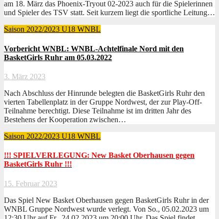
am 18. März das Phoenix-Tryout 02-2023 auch für die Spielerinnen
und Spieler des TSV statt. Seit kurzem liegt die sportliche Leitung…
Saison 2022/2023
U18
WNBL
Vorbericht WNBL: WNBL-Achtelfinale Nord mit den
BasketGirls Ruhr am 05.03.2022
3. März 2023
Nach Abschluss der Hinrunde belegten die BasketGirls Ruhr den
vierten Tabellenplatz in der Gruppe Nordwest, der zur Play-Off-
Teilnahme berechtigt. Diese Teilnahme ist im dritten Jahr des
Bestehens der Kooperation zwischen…
Saison 2022/2023
U18
WNBL
!!! SPIELVERLEGUNG: New Basket Oberhausen gegen
BasketGirls Ruhr !!!
15. Februar 2023
Das Spiel New Basket Oberhausen gegen BasketGirls Ruhr in der
WNBL Gruppe Nordwest wurde verlegt. Von So., 05.02.2023 um
12:30 Uhr auf Fr., 24.02.2023 um 20:00 Uhr. Das Spiel findet…