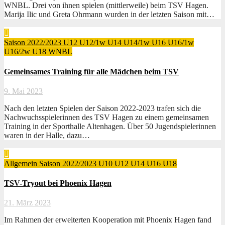
WNBL. Drei von ihnen spielen (mittlerweile) beim TSV Hagen.
Marija Ilic und Greta Ohrmann wurden in der letzten Saison mit…
Saison 2022/2023
U12
U12/1w
U14
U14/1w
U16
U16/1w
U16/2w
U18
WNBL
Gemeinsames Training für alle Mädchen beim TSV
9. Mai 2023
Nach den letzten Spielen der Saison 2022-2023 trafen sich die
Nachwuchsspielerinnen des TSV Hagen zu einem gemeinsamen
Training in der Sporthalle Altenhagen. Über 50 Jugendspielerinnen
waren in der Halle, dazu…
Allgemein
Saison 2022/2023
U10
U12
U14
U16
U18
TSV-Tryout bei Phoenix Hagen
21. März 2023
Im Rahmen der erweiterten Kooperation mit Phoenix Hagen fand