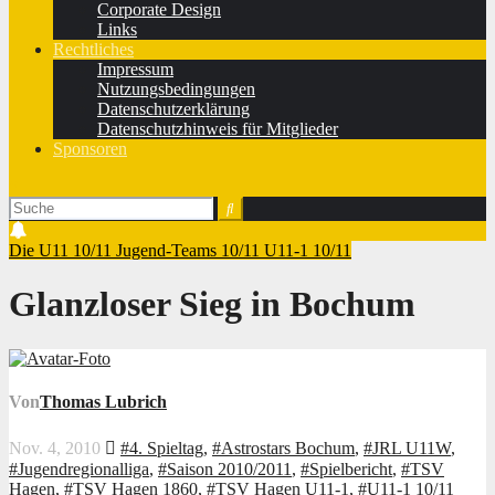
Corporate Design
Links
Rechtliches
Impressum
Nutzungsbedingungen
Datenschutzerklärung
Datenschutzhinweis für Mitglieder
Sponsoren
Die U11 10/11
Jugend-Teams 10/11
U11-1 10/11
Glanzloser Sieg in Bochum
Von
Thomas Lubrich
Nov. 4, 2010
#4. Spieltag
,
#Astrostars Bochum
,
#JRL U11W
,
#Jugendregionalliga
,
#Saison 2010/2011
,
#Spielbericht
,
#TSV
Hagen
,
#TSV Hagen 1860
,
#TSV Hagen U11-1
,
#U11-1 10/11