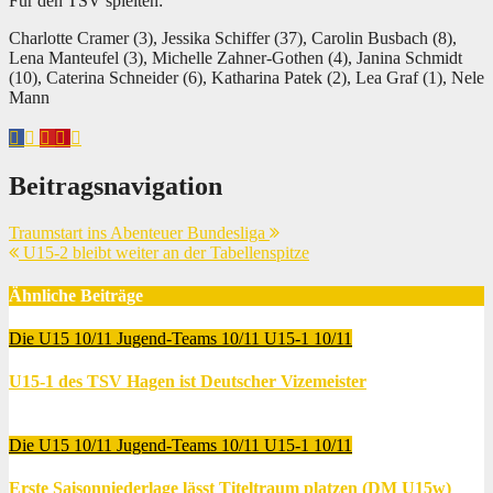
Für den TSV spielten:
Charlotte Cramer (3), Jessika Schiffer (37), Carolin Busbach (8),
Lena Manteufel (3), Michelle Zahner-Gothen (4), Janina Schmidt
(10), Caterina Schneider (6), Katharina Patek (2), Lea Graf (1), Nele
Mann
Beitragsnavigation
Traumstart ins Abenteuer Bundesliga
U15-2 bleibt weiter an der Tabellenspitze
Ähnliche Beiträge
Die U15 10/11
Jugend-Teams 10/11
U15-1 10/11
U15-1 des TSV Hagen ist Deutscher Vizemeister
Juni 12, 2011
Thomas Lubrich
Die U15 10/11
Jugend-Teams 10/11
U15-1 10/11
Erste Saisonniederlage lässt Titeltraum platzen (DM U15w)