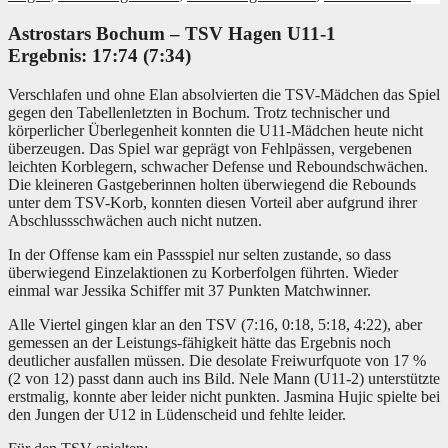
Astrostars Bochum – T
SV Hagen U11-1
Ergebnis: 17:74 (7:34)
Verschlafen und ohne Elan absolvierten die TSV-Mädchen das Spiel
gegen den Tabellenletzten in Bochum. Trotz technischer und
körperlicher Überlegenheit konnten die U11-Mädchen heute nicht
überzeugen. Das Spiel war geprägt von Fehlpässen, vergebenen
leichten Korblegern, schwacher Defense und Reboundschwächen.
Die kleineren Gastgeberinnen holten überwiegend die Rebounds
unter dem TSV-Korb, konnten diesen Vorteil aber aufgrund ihrer
Abschlussschwächen auch nicht nutzen.
In der Offense kam ein Passspiel nur selten zustande, so dass
überwiegend Einzelaktionen zu Korberfolgen führten. Wieder
einmal war Jessika Schiffer mit 37 Punkten Matchwinner.
Alle Viertel gingen klar an den TSV (7:16, 0:18, 5:18, 4:22), aber
gemessen an der Leistungs-fähigkeit hätte das Ergebnis noch
deutlicher ausfallen müssen. Die desolate Freiwurfquote von 17 %
(2 von 12) passt dann auch ins Bild. Nele Mann (U11-2) unterstützte
erstmalig, konnte aber leider nicht punkten. Jasmina Hujic spielte bei
den Jungen der U12 in Lüdenscheid und fehlte leider.