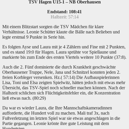
TSV Hagen U15-1 – NB Oberhausen
Endstand: 108:41
Halbzeit: 57:14
Mit einem Blitzstart sorgten die TSV Mädchen für klare
Verhältnisse. Leonie Schütter klaute die Bälle nach Belieben und
legte erstmal 9 Punkte in Serie hin.
Es folgten Ayse und Laura mit je 4 Zählern und Fine mit 2 Punkten,
und es stand 19:0 für Hagen. Laura sprühte vor Spiellaune und
markierte bis zum Ende des ersten Viertels weitere 10 Punkte (37:8).
Auch die 2. Fünf dominierte die durch Krankheit geschwächte
Oberhausener Truppe, Nele, Jana und Schnitzel konnten jeden 2.
freien Korbleger versenken. Hz.( 57:14) Die Aufbauspielerinnen
Lisa, Toni und Elsa zeigten Spielwitz, hätten jedoch mit etwas mehr
Übersicht, das TSV-Spiel noch schneller machen können. Nach der
Halbzeit schlichen sich Flüchtigkeitsfehler ein, die Konzentration
ließ etwas nach. (80:29)
Da war es wieder Laura, die Ihre Mannschaftskameradinnen
aufforderte, die Hundert voll zu machen. Mali traf 3x, nach
Fußverletzung im letzten Spiel war sie etwas angeschlagen in die
Partie gegangen. Leonie krönte ihre gute Leistung mit dem
Hundertsten.