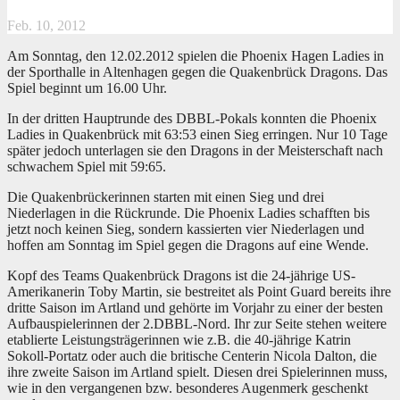
Feb. 10, 2012
Am Sonntag, den 12.02.2012 spielen die Phoenix Hagen Ladies in
der Sporthalle in Altenhagen gegen die Quakenbrück Dragons. Das
Spiel beginnt um 16.00 Uhr.
In der dritten Hauptrunde des DBBL-Pokals konnten die Phoenix
Ladies in Quakenbrück mit 63:53 einen Sieg erringen. Nur 10 Tage
später jedoch unterlagen sie den Dragons in der Meisterschaft nach
schwachem Spiel mit 59:65.
Die Quakenbrückerinnen starten mit einen Sieg und drei
Niederlagen in die Rückrunde. Die Phoenix Ladies schafften bis
jetzt noch keinen Sieg, sondern kassierten vier Niederlagen und
hoffen am Sonntag im Spiel gegen die Dragons auf eine Wende.
Kopf des Teams Quakenbrück Dragons ist die 24-jährige US-
Amerikanerin Toby Martin, sie bestreitet als Point Guard bereits ihre
dritte Saison im Artland und gehörte im Vorjahr zu einer der besten
Aufbauspielerinnen der 2.DBBL-Nord. Ihr zur Seite stehen weitere
etablierte Leistungsträgerinnen wie z.B. die 40-jährige Katrin
Sokoll-Portatz oder auch die britische Centerin Nicola Dalton, die
ihre zweite Saison im Artland spielt. Diesen drei Spielerinnen muss,
wie in den vergangenen bzw. besonderes Augenmerk geschenkt