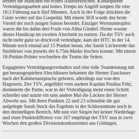
setzten die Mädchen ein echtes Ausrufezeichen. Konsequente
Verteidigungsarbeit und hohes Tempo im Angriff sorgten für eine
16:2-Führung nach fünf Minuten. Auch in der Folge drückten die
Gäste weiter auf das Gaspedal. Mit einem 30:8 wurde das beste
Viertel der noch jungen Saison beendet. Einziger Wermutstropfen
waren die bis dahin drei Fouls von Alina Gimbel. Herne wusste
dieses Handicap im zweiten Abschnitt zu nutzen. Da der TSV auch
nicht mehr ganz so druckvoll verteidigte, kam der HTC in der 14.
Minute noch einmal auf 15 Punkte heran, ehe Sarah Lückenotte das
Strohfeuer von jenseits der 6,75m-Marke löschen konnte. Mit einem
18-Punkte-Polster wechselten die Teams die Seiten.
Engagiertes Verteidigungsverhalten und eine tolle Teamleistung mit
gut herausgespielten Abschlüssen bekamen die Herner Zuschauer
nach der Kabinenansprache geboten, allerdings nur von den
Hagenern. Der TSV, angeführt vom starken Kapitän Paulina Fritz,
dominierte die Partie, war in der Verteidigung meist einen Schritt
schneller und nutzte ein ums andere Mal die Lücken der Herner
Abwehr aus. Mit ihren Punkten 22 und 23 schraubte die gut
aufgelegte Sarah Stock das Ergebnis in der Schlussminute noch in
den dreistelligen Bereich. Mit nun vier Siegen bei keiner Niederlage
und einer Punktedifferenz von 167 empfängt der TSV nun in zwei
Wochen den großen Divisionskonkurrenten aus Göttingen.