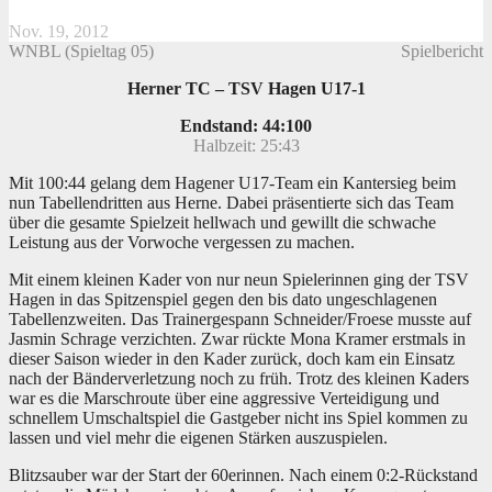
Nov. 19, 2012
WNBL (Spieltag 05)
Spielbericht
Herner TC – TSV Hagen U17-1
Endstand: 44:100
Halbzeit: 25:43
Mit 100:44 gelang dem Hagener U17-Team ein Kantersieg beim
nun Tabellendritten aus Herne. Dabei präsentierte sich das Team
über die gesamte Spielzeit hellwach und gewillt die schwache
Leistung aus der Vorwoche vergessen zu machen.
Mit einem kleinen Kader von nur neun Spielerinnen ging der TSV
Hagen in das Spitzenspiel gegen den bis dato ungeschlagenen
Tabellenzweiten. Das Trainergespann Schneider/Froese musste auf
Jasmin Schrage verzichten. Zwar rückte Mona Kramer erstmals in
dieser Saison wieder in den Kader zurück, doch kam ein Einsatz
nach der Bänderverletzung noch zu früh. Trotz des kleinen Kaders
war es die Marschroute über eine aggressive Verteidigung und
schnellem Umschaltspiel die Gastgeber nicht ins Spiel kommen zu
lassen und viel mehr die eigenen Stärken auszuspielen.
Blitzsauber war der Start der 60erinnen. Nach einem 0:2-Rückstand