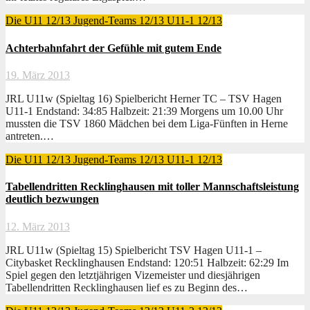
Die U11 12/13
Jugend-Teams 12/13
U11-1 12/13
Achterbahnfahrt der Gefühle mit gutem Ende
19. März 2013
JRL U11w (Spieltag 16) Spielbericht Herner TC – TSV Hagen
U11-1 Endstand: 34:85 Halbzeit: 21:39 Morgens um 10.00 Uhr
mussten die TSV 1860 Mädchen bei dem Liga-Fünften in Herne
antreten.…
Die U11 12/13
Jugend-Teams 12/13
U11-1 12/13
Tabellendritten Recklinghausen mit toller Mannschaftsleistung
deutlich bezwungen
12. März 2013
JRL U11w (Spieltag 15) Spielbericht TSV Hagen U11-1 –
Citybasket Recklinghausen Endstand: 120:51 Halbzeit: 62:29 Im
Spiel gegen den letztjährigen Vizemeister und diesjährigen
Tabellendritten Recklinghausen lief es zu Beginn des…