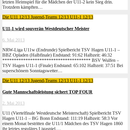
letzten Heimspiel für die Mädchen der U11-2 kein Sieg drin.
Trotzdem kämpften…
Die U11 12/13
Jugend-Teams 12/13
U11-1 12/13
U11-1 wird souverän Westdeutscher Meister
6. Mai 2013
NRW-Liga U11w (Endrunde) Spielbericht TSV Hagen U11-1 –
BBZ Opladen (Halbfinale) Endstand: 91:62 Halbzeit: 46:32
************************************** BSV Wulfen –
TSV Hagen U11-1 (Finale) Endstand: 65:102 Halbzeit: 37:51 Bei
superschönem Sonntagswetter…
Die U11 12/13
Jugend-Teams 12/13
U11-1 12/13
Gute Mannschaftsleistung sichert TOP FOUR
2. Mai 2013
U11 (Viertelfinale Westdeutsche Meisterschaft) Spielbericht TSV
Hagen U11-1 – BG Bonn Endstand: 111:19 Halbzeit: 58:3 Vor
einem Monat bestritten die U11/1 Mädchen des TSV Hagen 1860
ihr letztes reguläres Ligaspiel.…