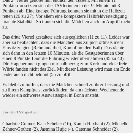
Das 2. Viertel gehörte nun endlich den Gästen. Mit einem 11
Punkte-run setzten sich die TSVlerinnen in der 9. Minute mit 3
Punkten ab. Eine knappe Führung konnten sie mit in die Halbzeit
retten (26 zu 27). Vor allem eine kompaktere Halbfeldverteidigung
brachte Stabilität. So trauten sich die Mädchen auch im Angriff mehr
zu.
Das dritte Viertel gestaltete sich ausgeglichen (11 zu 11). Leider war
aber zu beobachten, dass die Mädchen aus Zülpich oftmals mehr
Einsatz zeigten (Reboundarbeit, Kampf um den Ball). Das rächte
sich dann in den letzten 10 Minuten, als die Gastgeberinnen über
einen 8 Punkte-Lauf die Führung wieder übernahmen (45 zu 40).
Die Hagenerinnen gingen nur halbherzig zum Korb und viele freie
Würfe fanden nicht das Ziel. Mit dieser Leistung wird man am Ende
leider auch nicht belohnt (55 zu 50)!
Es bleibt zu hoffen, dass die Mädchen schnell zu ihrer Leistung und
zu ihrem Kampfgeist zurückfinden, da am nächsten Wochenende
wieder ein schweres Auswärtsspiel in Bonn ansteht.
Für den TSV spielten:
Charlotte Cramer, Kaja Scheller (10), Kanita Haxhani (2), Michelle
Zahner-Gothen (2), Jasmina Hujic (4), Caterina Schneider (2),