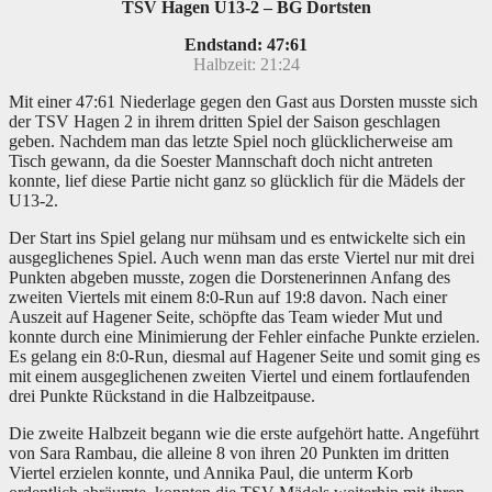
TSV Hagen U13-2 – BG Dortsten
Endstand: 47:61
Halbzeit: 21:24
Mit einer 47:61 Niederlage gegen den Gast aus Dorsten musste sich
der TSV Hagen 2 in ihrem dritten Spiel der Saison geschlagen
geben. Nachdem man das letzte Spiel noch glücklicherweise am
Tisch gewann, da die Soester Mannschaft doch nicht antreten
konnte, lief diese Partie nicht ganz so glücklich für die Mädels der
U13-2.
Der Start ins Spiel gelang nur mühsam und es entwickelte sich ein
ausgeglichenes Spiel. Auch wenn man das erste Viertel nur mit drei
Punkten abgeben musste, zogen die Dorstenerinnen Anfang des
zweiten Viertels mit einem 8:0-Run auf 19:8 davon. Nach einer
Auszeit auf Hagener Seite, schöpfte das Team wieder Mut und
konnte durch eine Minimierung der Fehler einfache Punkte erzielen.
Es gelang ein 8:0-Run, diesmal auf Hagener Seite und somit ging es
mit einem ausgeglichenen zweiten Viertel und einem fortlaufenden
drei Punkte Rückstand in die Halbzeitpause.
Die zweite Halbzeit begann wie die erste aufgehört hatte. Angeführt
von Sara Rambau, die alleine 8 von ihren 20 Punkten im dritten
Viertel erzielen konnte, und Annika Paul, die unterm Korb