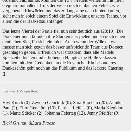
ordentlich abräumte, konnten die TSV-Mädels weiterhin mit ihren
Gegnern mithalten. Trotz der vielen noch einfachen Fehler, wie
vergebenen Einwürfen und das zu langsame nach hinten laufen,
sieht man in solch einem Spiel die Entwicklung unseres Teams, vor
allem die der Basketballanfänger.
Das letzte Viertel der Partie fiel nun sehr deutlich aus (20:10). Die
Dorstenerinnen konnten ihre Stärken ausspielen und so noch einen
deutlichen Sieg für sich einholen. Auch wenn der Wille da war,
musste man sich gegen das besser aufspielende Team aus Dorsten
geschlagen geben. Erfreulich war trotzdem, dass alle Mädels
Spielzeit erhielten und erhobenen Hauptes die Halle verlassen
konnten mit dem Gedanken an die Revanche. Ein besonderes
Dankeschön geht noch an das Publikum und das leckere Catering
!
Für den TSV spielten:
Vivi Kurch (0), Zeynep Genctürk (0), Sara Rambau (20), Annika
Paul (2), Ebru Genctürk (10), Patricia Leifels (0), Maria Ktenidou
(1), Marie Stücker (2), Johanna Feiertag (12), Jenny Pfeiffer (0).
Ricki Grunau &Lara Froese