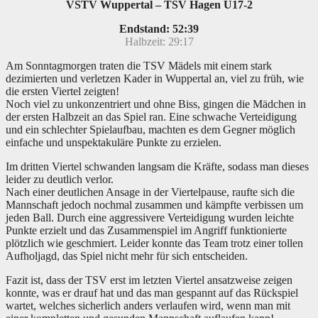
VSTV Wuppertal – TSV Hagen U17-2
Endstand: 52:39
Halbzeit: 29:17
Am Sonntagmorgen traten die TSV Mädels mit einem stark
dezimierten und verletzen Kader in Wuppertal an, viel zu früh, wie
die ersten Viertel zeigten!
Noch viel zu unkonzentriert und ohne Biss, gingen die Mädchen in
der ersten Halbzeit an das Spiel ran. Eine schwache Verteidigung
und ein schlechter Spielaufbau, machten es dem Gegner möglich
einfache und unspektakuläre Punkte zu erzielen.
Im dritten Viertel schwanden langsam die Kräfte, sodass man dieses
leider zu deutlich verlor.
Nach einer deutlichen Ansage in der Viertelpause, raufte sich die
Mannschaft jedoch nochmal zusammen und kämpfte verbissen um
jeden Ball. Durch eine aggressivere Verteidigung wurden leichte
Punkte erzielt und das Zusammenspiel im Angriff funktionierte
plötzlich wie geschmiert. Leider konnte das Team trotz einer tollen
Aufholjagd, das Spiel nicht mehr für sich entscheiden.
Fazit ist, dass der TSV erst im letzten Viertel ansatzweise zeigen
konnte, was er drauf hat und das man gespannt auf das Rückspiel
wartet, welches sicherlich anders verlaufen wird, wenn man mit