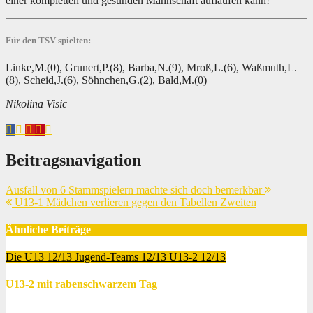
einer kompletten und gesunden Mannschaft auflaufen kann!
Für den TSV spielten:
Linke,M.(0), Grunert,P.(8), Barba,N.(9), Mroß,L.(6), Waßmuth,L.
(8), Scheid,J.(6), Söhnchen,G.(2), Bald,M.(0)
Nikolina Visic
Beitragsnavigation
Ausfall von 6 Stammspielern machte sich doch bemerkbar
U13-1 Mädchen verlieren gegen den Tabellen Zweiten
Ähnliche Beiträge
Die U13 12/13
Jugend-Teams 12/13
U13-2 12/13
U13-2 mit rabenschwarzem Tag
Feb. 10, 2014
Thomas Lubrich