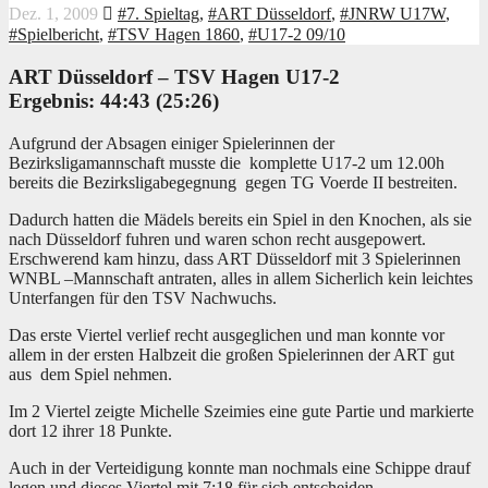
Dez. 1, 2009
#7. Spieltag
,
#ART Düsseldorf
,
#JNRW U17W
,
#Spielbericht
,
#TSV Hagen 1860
,
#U17-2 09/10
ART Düsseldorf
– TSV Hagen U17-2
Ergebnis: 44
:43
(25:26)
Aufgrund der Absagen einiger Spielerinnen der
Bezirksligamannschaft musste die komplette U17-2 um 12.00h
bereits die Bezirksligabegegnung gegen TG Voerde II bestreiten.
Dadurch hatten die Mädels bereits ein Spiel in den Knochen, als sie
nach Düsseldorf fuhren und waren schon recht ausgepowert.
Erschwerend kam hinzu, dass ART Düsseldorf mit 3 Spielerinnen
WNBL –Mannschaft antraten, alles in allem Sicherlich kein leichtes
Unterfangen für den TSV Nachwuchs.
Das erste Viertel verlief recht ausgeglichen und man konnte vor
allem in der ersten Halbzeit die großen Spielerinnen der ART gut
aus dem Spiel nehmen.
Im 2 Viertel zeigte Michelle Szeimies eine gute Partie und markierte
dort 12 ihrer 18 Punkte.
Auch in der Verteidigung konnte man nochmals eine Schippe drauf
legen und dieses Viertel mit 7:18 für sich entscheiden.