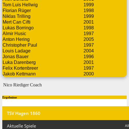
Tom Luis Hellwig
1999
Florian Rüger
1998
Niklas Trilling
1999
Mert Can Cifti
2001
Lukas Borringo
1998
Almir Husic
1997
Anton Hering
2005
Christopher Paul
1997
Louis Ladage
2004
Jonas Bauer
1996
Luka Darenberg
2001
Felix Kortenbreer
1997
Jakob Kettmann
2000
Nico Riediger
Coach
Ergebnisse