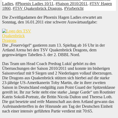
Ladies
,
#Phoenix Ladies 10/11
,
#Saison 2010/2011
,
#TSV Hagen
1860
,
#TSV Quakenbrück Dragons
,
#Vorbericht
Die Zweitligadamen der Phoenix Hagen Ladies erwartet am
Sonntag, den 16.01.2011 eine schwere Auswärtsaufgabe:
Die „Feuervögel“ gastieren zum 13. Spieltag ab 16 Uhr in der
Artland Arena bei den TSV Quakenbrück Dragons, dem
gegenwärtigen Tabellen-3. der 2. DBBL Nord.
Das Team um Head Coach Predrag Lukić gehört zu den
Überraschungen der Saison 2010/2011 und konnte im bisherigen
Saisonverlauf mit 9 Siegen und 2 Niederlagen vollauf überzeugen.
Die Dragons aus Quakenbrück stützen sich hierbei auf die starke
23-jährige US-Amerikanerin Toby Martin, die in ihrer zweiten
Saison in Deutschland endgültig zum Point Guard der Spitzenklasse
gereift ist. Ihr zur Seite steht eine starke „lange Garde“ um Routinier
Katrin Sokoll-Portratz, die Britin Nicola Dalton und Theresa Loth.
Die gut besetzte und reife Mannschaft aus dem Artland gewann das
Aufeinandertreffen in der Hinrunde am Tag der Deutschen Einheit
nach einer intensiv geführten Partie verdient mit 70:65.