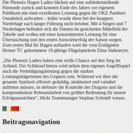
Die Phoenix Hagen Ladies blicken auf eine zufriedenstellende
Hinrunde zurück und konnten Ende des Jahres vor eigenem
Publikum mit einer exzellenten Leistung gegen die OKE Panthers
Osnabrück aufwarten – leider wurde diese bei der knappen
Niederlage nach langer Führung nicht belohnt. Mit 4 Siegen und 7
Niederlagen befinden sich die Damen im gesicherten Mittelfeld der
Tabelle und wollen mit einer konzentrierten Leistung für eine
Überraschung und den ersten Auswärtserfolg der Saison sorgen.
Zum ersten Mal für Hagen auflaufen wird die vom Erstligisten
Herner TC gekommene 19-jährige Flügelspielerin Elina Stahmeyer.
„Die Phoenix Ladies haben eine reelle Chance auf den Sieg im
Artland. Der Schlüssel hierzu wird neben dem eigenen Angriffsspiel
auch die Verteidigungsleistung gegen die starken
Leistungsträgerinnen des Gegners sein. Während wir über die
gesamte Spielzeit offensiv geduldig, strukturiert und variabel
auftreten müssen, ist defensiv die Kontrolle der Dragons und die
kompromisslose Reboundarbeit von größter Bedeutung für unsere
Erfolgsaussichten“, blickt Teammanager Stephan Schmidt voraus.
Beitragsnavigation