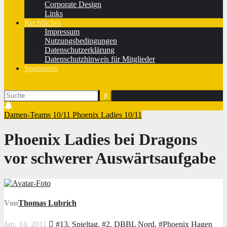
Corporate Design
Links
Rechtliches
Impressum
Nutzungsbedingungen
Datenschutzerklärung
Datenschutzhinweis für Mitglieder
Sponsoren
Damen-Teams 10/11
Phoenix Ladies 10/11
Phoenix Ladies bei Dragons
vor schwerer Auswärtsaufgabe
Von
Thomas Lubrich
Jan. 14, 2011
#13. Spieltag
,
#2. DBBL Nord
,
#Phoenix Hagen