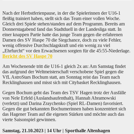
Nach der Herbstferienpause, in der die Spielerinnen der U16-1
fleißig trainiert haben, stellt sich das Team einer vollen Woche.
Gleich drei Spiele stehen/standen auf dem Programm. Bereits am
Donnerstagabend fand das Stadtduell in der Landesliga statt. In
einer knappen Partie hatte das junge Team gegen die erfahrenen
Damen des SV Haspe 70 die Siegchance, doch zu viele Fehler,
wenig offensive Durchschlagskraft und ein wenig zu viel
„Ehrfurcht“ vor den Erwachsenen sorgten für die 45:55-Niederlage.
Bericht des SV Haspe 70
Am Wochenende tritt die U16-1 gleich 2x an: Am Samstag findet
das aufgrund der Weltmeisterschaft verschobene Spiel gegen die
VfL AstroStars Bochum statt, am Sonntag reist das Team nach
Recklinghausen und misst sich mit Citybasket Recklinghausen.
Gegen Bochum geht das Team des TSV Hagen trotz der Ausfälle
von Nele Erfeld (Auslandsaufenthalt), Hannah Abramowski
(verletzt) und Darina Zraychenko (Spiel RL-Damen) favorisiert.
Gegen die gut bekannten Bochumerinnen haben konzentriert sich
das Hagener Team auf die eigenen Stärken und möchte auch das
vierte Saisonspiel gewinnen.
Samstag, 21.10.2023 | 14 Uhr | Sporthalle Altenhagen