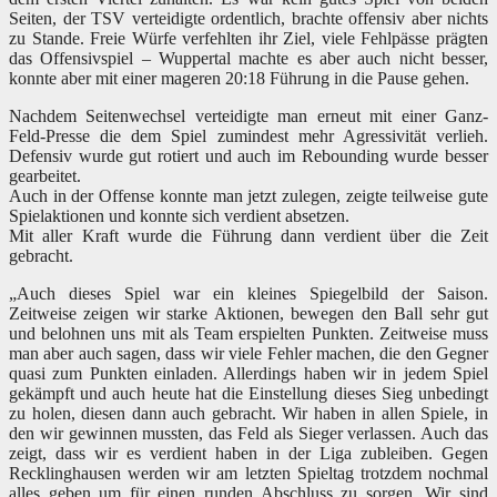
Seiten, der TSV verteidigte ordentlich, brachte offensiv aber nichts
zu Stande. Freie Würfe verfehlten ihr Ziel, viele Fehlpässe prägten
das Offensivspiel – Wuppertal
machte es aber auch nicht besser,
konnte aber mit einer mageren 20:18 Führung in die Pause gehen.
Nachdem Seitenwechsel verteidigte man erneut mit einer Ganz-
Feld-Presse die dem Spiel zumindest mehr Agressivität verlieh.
Defensiv wurde gut rotiert und auch im Rebounding wurde besser
gearbeitet.
Auch in der Offense konnte man jetzt zulegen, zeigte teilweise gute
Spielaktionen und konnte sich verdient absetzen.
Mit aller Kraft wurde die Führung dann verdient über die Zeit
gebracht.
„Auch dieses Spiel war ein kleines Spiegelbild der Saison.
Zeitweise zeigen wir starke Aktionen, bewegen den Ball sehr gut
und belohnen uns mit als Team erspielten Punkten. Zeitweise muss
man aber auch sagen, dass wir viele Fehler machen, die den Gegner
quasi zum Punkten einladen. Allerdings haben wir in jedem Spiel
gekämpft und auch heute hat die Einstellung dieses Sieg unbedingt
zu holen, diesen dann auch gebracht. Wir haben in allen Spiele, in
den wir gewinnen mussten, das Feld als Sieger verlassen. Auch das
zeigt, dass wir es verdient haben in der Liga zubleiben. Gegen
Recklinghausen werden wir am letzten Spieltag trotzdem nochmal
alles geben um für einen runden Abschluss zu sorgen. Wir sind