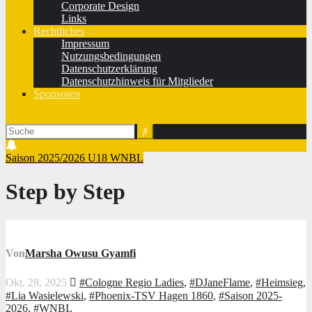
Corporate Design
Links
Rechtliches
Impressum
Nutzungsbedingungen
Datenschutzerklärung
Datenschutzhinweis für Mitglieder
Sponsoren
Saison 2025/2026
U18
WNBL
Step by Step
Von
Marsha Owusu Gyamfi
Okt. 28, 2025
#Cologne Regio Ladies
,
#DJaneFlame
,
#Heimsieg
,
#Lia Wasielewski
,
#Phoenix-TSV Hagen 1860
,
#Saison 2025-
2026
,
#WNBL