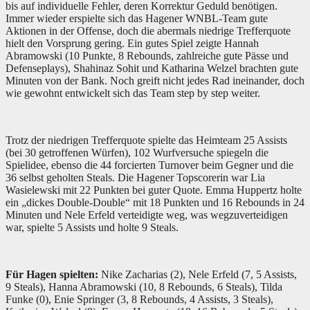
bis auf individuelle Fehler, deren Korrektur Geduld benötigen.
Immer wieder erspielte sich das Hagener WNBL-Team gute
Aktionen in der Offense, doch die abermals niedrige Trefferquote
hielt den Vorsprung gering. Ein gutes Spiel zeigte Hannah
Abramowski (10 Punkte, 8 Rebounds, zahlreiche gute Pässe und
Defenseplays), Shahinaz Sohit und Katharina Welzel brachten gute
Minuten von der Bank. Noch greift nicht jedes Rad ineinander, doch
wie gewohnt entwickelt sich das Team step by step weiter.
Trotz der niedrigen Trefferquote spielte das Heimteam 25 Assists
(bei 30 getroffenen Würfen), 102 Wurfversuche spiegeln die
Spielidee, ebenso die 44 forcierten Turnover beim Gegner und die
36 selbst geholten Steals. Die Hagener Topscorerin war Lia
Wasielewski mit 22 Punkten bei guter Quote. Emma Huppertz holte
ein „dickes Double-Double“ mit 18 Punkten und 16 Rebounds in 24
Minuten und Nele Erfeld verteidigte weg, was wegzuverteidigen
war, spielte 5 Assists und holte 9 Steals.
Für Hagen spielten:
Nike Zacharias (2), Nele Erfeld (7, 5 Assists,
9 Steals), Hanna Abramowski (10, 8 Rebounds, 6 Steals), Tilda
Funke (0), Enie Springer (3, 8 Rebounds, 4 Assists, 3 Steals),