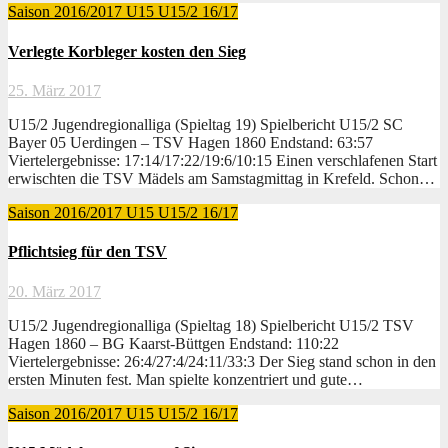
Saison 2016/2017
U15
U15/2 16/17
Verlegte Korbleger kosten den Sieg
25. März 2017
U15/2 Jugendregionalliga (Spieltag 19) Spielbericht U15/2 SC
Bayer 05 Uerdingen – TSV Hagen 1860 Endstand: 63:57
Viertelergebnisse: 17:14/17:22/19:6/10:15 Einen verschlafenen Start
erwischten die TSV Mädels am Samstagmittag in Krefeld. Schon…
Saison 2016/2017
U15
U15/2 16/17
Pflichtsieg für den TSV
20. März 2017
U15/2 Jugendregionalliga (Spieltag 18) Spielbericht U15/2 TSV
Hagen 1860 – BG Kaarst-Büttgen Endstand: 110:22
Viertelergebnisse: 26:4/27:4/24:11/33:3 Der Sieg stand schon in den
ersten Minuten fest. Man spielte konzentriert und gute…
Saison 2016/2017
U15
U15/2 16/17