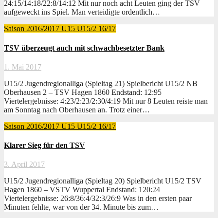
24:15/14:18/22:8/14:12 Mit nur noch acht Leuten ging der TSV
aufgeweckt ins Spiel. Man verteidigte ordentlich…
Saison 2016/2017
U15
U15/2 16/17
TSV überzeugt auch mit schwachbesetzter Bank
1. Mai 2017
U15/2 Jugendregionalliga (Spieltag 21) Spielbericht U15/2 NB
Oberhausen 2 – TSV Hagen 1860 Endstand: 12:95
Viertelergebnisse: 4:23/2:23/2:30/4:19 Mit nur 8 Leuten reiste man
am Sonntag nach Oberhausen an. Trotz einer…
Saison 2016/2017
U15
U15/2 16/17
Klarer Sieg für den TSV
3. April 2017
U15/2 Jugendregionalliga (Spieltag 20) Spielbericht U15/2 TSV
Hagen 1860 – VSTV Wuppertal Endstand: 120:24
Viertelergebnisse: 26:8/36:4/32:3/26:9 Was in den ersten paar
Minuten fehlte, war von der 34. Minute bis zum…