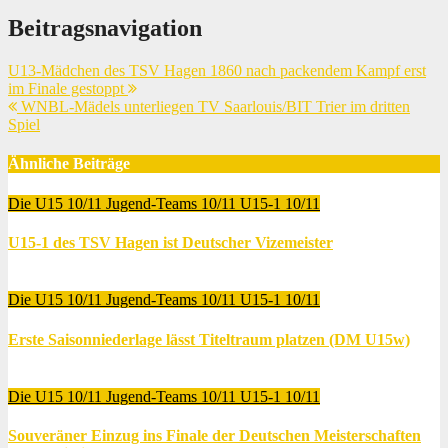
Beitragsnavigation
U13-Mädchen des TSV Hagen 1860 nach packendem Kampf erst
im Finale gestoppt
WNBL-Mädels unterliegen TV Saarlouis/BIT Trier im dritten
Spiel
Ähnliche Beiträge
Die U15 10/11
Jugend-Teams 10/11
U15-1 10/11
U15-1 des TSV Hagen ist Deutscher Vizemeister
Juni 12, 2011
Thomas Lubrich
Die U15 10/11
Jugend-Teams 10/11
U15-1 10/11
Erste Saisonniederlage lässt Titeltraum platzen (DM U15w)
Juni 7, 2011
Thomas Lubrich
Die U15 10/11
Jugend-Teams 10/11
U15-1 10/11
Souveräner Einzug ins Finale der Deutschen Meisterschaften