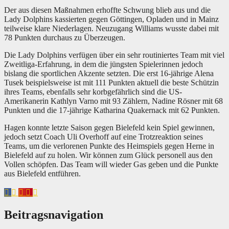
Der aus diesen Maßnahmen erhoffte Schwung blieb aus und die
Lady Dolphins kassierten gegen Göttingen, Opladen und in Mainz
teilweise klare Niederlagen. Neuzugang Williams wusste dabei mit
78 Punkten durchaus zu Überzeugen.
Die Lady Dolphins verfügen über ein sehr routiniertes Team mit viel
Zweitliga-Erfahrung, in dem die jüngsten Spielerinnen jedoch
bislang die sportlichen Akzente setzten. Die erst 16-jährige Alena
Tusek beispielsweise ist mit 111 Punkten aktuell die beste Schützin
ihres Teams, ebenfalls sehr korbgefährlich sind die US-
Amerikanerin Kathlyn Varno mit 93 Zählern, Nadine Rösner mit 68
Punkten und die 17-jährige Katharina Quakernack mit 62 Punkten.
Hagen konnte letzte Saison gegen Bielefeld kein Spiel gewinnen,
jedoch setzt Coach Uli Overhoff auf eine Trotzreaktion seines
Teams, um die verlorenen Punkte des Heimspiels gegen Herne in
Bielefeld auf zu holen. Wir können zum Glück personell aus den
Vollen schöpfen. Das Team will wieder Gas geben und die Punkte
aus Bielefeld entführen.
Beitragsnavigation