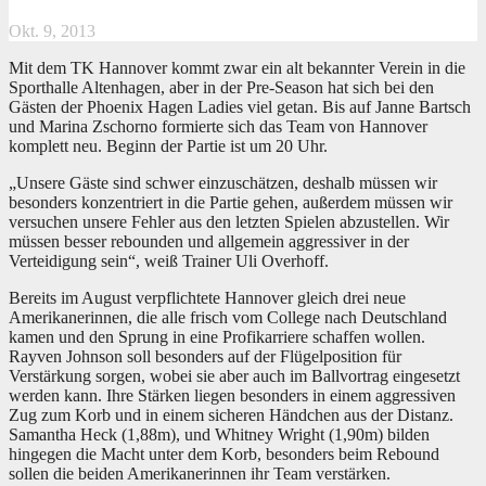
Okt. 9, 2013
Mit dem TK Hannover kommt zwar ein alt bekannter Verein in die
Sporthalle Altenhagen, aber in der Pre-Season hat sich bei den
Gästen der Phoenix Hagen Ladies viel getan. Bis auf Janne Bartsch
und Marina Zschorno formierte sich das Team von Hannover
komplett neu. Beginn der Partie ist um 20 Uhr.
„Unsere Gäste sind schwer einzuschätzen, deshalb müssen wir
besonders konzentriert in die Partie gehen, außerdem müssen wir
versuchen unsere Fehler aus den letzten Spielen abzustellen. Wir
müssen besser rebounden und allgemein aggressiver in der
Verteidigung sein“, weiß Trainer Uli Overhoff.
Bereits im August verpflichtete Hannover gleich drei neue
Amerikanerinnen, die alle frisch vom College nach Deutschland
kamen und den Sprung in eine Profikarriere schaffen wollen.
Rayven Johnson soll besonders auf der Flügelposition für
Verstärkung sorgen, wobei sie aber auch im Ballvortrag eingesetzt
werden kann. Ihre Stärken liegen besonders in einem aggressiven
Zug zum Korb und in einem sicheren Händchen aus der Distanz.
Samantha Heck (1,88m), und Whitney Wright (1,90m) bilden
hingegen die Macht unter dem Korb, besonders beim Rebound
sollen die beiden Amerikanerinnen ihr Team verstärken.