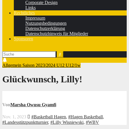
Corporate Design
Links
Rechtliches
Impressum
Nutzungsbedingungen
Datenschutzerklärung
Datenschutzhinweis für Mitglieder
Sponsoren
Allgemein
Saison 2023/2024
U12
U12/1w
Glückwunsch, Lilly!
Von
Marsha Owusu Gyamfi
Nov. 1, 2023
#Basketball Hagen
,
#Hagen Basketball
,
#Landesstützpunktturnier
,
#Lilly Wisniewski
,
#WBV