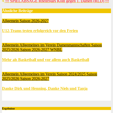
!!! SPIELABSAGE RheinStars Köln gegen 1. Damen (RLD) !!!
Ähnliche Beiträge
Allgemein
Saison 2026-2027
U12-Teams testen erfolgreich vor den Ferien
Juli 15, 2026
Marsha Owusu Gyamfi
Allgemein
Allgemeines im Verein
Damenmannschaften
Saison
2025/2026
Saison 2026-2027
WNBL
Mehr als Basketball und vor allem auch Basketball
Juli 9, 2026
Marsha Owusu Gyamfi
Allgemein
Allgemeines im Verein
Saison 2024/2025
Saison
2025/2026
Saison 2026-2027
Danke Dirk und Henning, Danke Niels und Tanja
Juli 6, 2026
Marsha Owusu Gyamfi
Ergebnisse