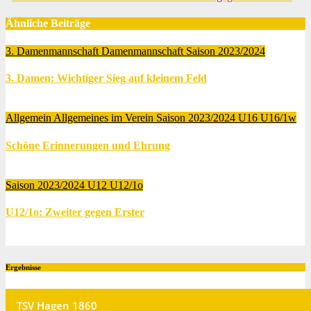
Ähnliche Beiträge
3. Damenmannschaft
Damenmannschaft
Saison 2023/2024
3. Damen:
Wichtiger Sieg auf kleinem Feld
März 20, 2025
Jendrik Bolte
Allgemein
Allgemeines im Verein
Saison 2023/2024
U16
U16/1w
Schöne Erinnerungen und Ehrung
Nov. 27, 2024
Marsha Owusu Gyamfi
Saison 2023/2024
U12
U12/1o
U12/1o: Zweiter gegen Erster
Nov. 18, 2024
Jendrik Bolte
Ergebnisse