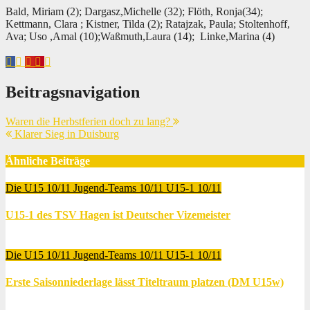
Bald, Miriam (2); Dargasz,Michelle (32); Flöth, Ronja(34);
Kettmann, Clara ; Kistner, Tilda (2); Ratajzak, Paula; Stoltenhoff,
Ava; Uso ,Amal (10);Waßmuth,Laura (14); Linke,Marina (4)
Beitragsnavigation
Waren die Herbstferien doch zu lang?
Klarer Sieg in Duisburg
Ähnliche Beiträge
Die U15 10/11
Jugend-Teams 10/11
U15-1 10/11
U15-1 des TSV Hagen ist Deutscher Vizemeister
Juni 12, 2011
Thomas Lubrich
Die U15 10/11
Jugend-Teams 10/11
U15-1 10/11
Erste Saisonniederlage lässt Titeltraum platzen (DM U15w)
Juni 7, 2011
Thomas Lubrich