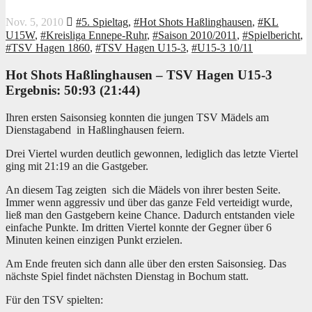
Nov. 5, 2010
#5. Spieltag
,
#Hot Shots Haßlinghausen
,
#KL
U15W
,
#Kreisliga Ennepe-Ruhr
,
#Saison 2010/2011
,
#Spielbericht
,
#TSV Hagen 1860
,
#TSV Hagen U15-3
,
#U15-3 10/11
Hot Shots Haßlinghausen –
TSV Hagen U15-3
Ergebnis: 50
:93 (21:44)
Ihren ersten Saisonsieg konnten die jungen TSV Mädels am
Dienstagabend in Haßlinghausen feiern.
Drei Viertel wurden deutlich gewonnen, lediglich das letzte Viertel
ging mit 21:19 an die Gastgeber.
An diesem Tag zeigten sich die Mädels von ihrer besten Seite.
Immer wenn aggressiv und über das ganze Feld verteidigt wurde,
ließ man den Gastgebern keine Chance.
Dadurch entstanden viele
einfache Punkte. Im dritten Viertel konnte der Gegner über 6
Minuten keinen einzigen Punkt erzielen.
Am Ende freuten sich dann alle über den ersten Saisonsieg. Das
nächste Spiel findet nächsten Dienstag in Bochum statt.
Für den TSV spielten: