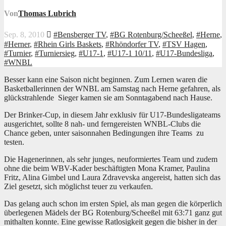
Von
Thomas Lubrich
Sep. 8, 2010
#Bensberger TV
,
#BG Rotenburg/Scheeßel
,
#Herne
,
#Herner
,
#Rhein Girls Baskets
,
#Rhöndorfer TV
,
#TSV Hagen
,
#Turnier
,
#Turniersieg
,
#U17-1
,
#U17-1 10/11
,
#U17-Bundesliga
,
#WNBL
Besser kann eine Saison nicht beginnen. Zum Lernen waren die
Basketballerinnen der WNBL am Samstag nach Herne gefahren, als
glückstrahlende Sieger kamen sie am Sonntagabend nach Hause.
Der Brinker-Cup, in diesem Jahr exklusiv für U17-Bundesligateams
ausgerichtet, sollte 8 nah- und ferngereisten WNBL-Clubs die
Chance geben, unter saisonnahen Bedingungen ihre Teams zu
testen.
Die Hagenerinnen, als sehr junges, neuformiertes Team und zudem
ohne die beim WBV-Kader beschäftigten Mona Kramer, Paulina
Fritz, Alina Gimbel und Laura Zdravevska angereist, hatten sich das
Ziel gesetzt, sich möglichst teuer zu verkaufen.
Das gelang auch schon im ersten Spiel, als man gegen die körperlich
überlegenen Mädels der BG Rotenburg/Scheeßel mit 63:71 ganz gut
mithalten konnte. Eine gewisse Ratlosigkeit gegen die bisher in der