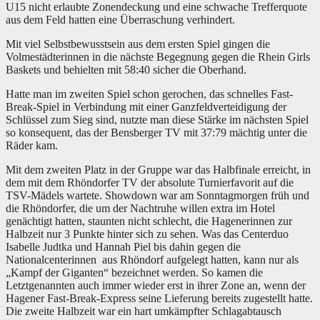
U15 nicht erlaubte Zonendeckung und eine schwache Trefferquote
aus dem Feld hatten eine Überraschung verhindert.
Mit viel Selbstbewusstsein aus dem ersten Spiel gingen die
Volmestädterinnen in die nächste Begegnung gegen die Rhein Girls
Baskets
und behielten mit 58:40 sicher die Oberhand.
Hatte man im zweiten Spiel schon gerochen, das schnelles Fast-
Break-Spiel in Verbindung mit einer Ganzfeldverteidigung der
Schlüssel zum Sieg sind, nutzte man diese Stärke im nächsten Spiel
so konsequent, das der Bensberger TV mit 37:79 mächtig unter die
Räder kam.
Mit dem zweiten Platz in der Gruppe war das Halbfinale erreicht, in
dem mit dem Rhöndorfer TV der absolute Turnierfavorit auf die
TSV-Mädels wartete. Showdown war am Sonntagmorgen früh und
die Rhöndorfer, die um der Nachtruhe willen extra im Hotel
genächtigt hatten, staunten nicht schlecht, die Hagenerinnen zur
Halbzeit nur 3 Punkte hinter sich zu sehen. Was das Centerduo
Isabelle Judtka und Hannah Piel bis dahin gegen die
Nationalcenterinnen aus Rhöndorf aufgelegt hatten, kann nur als
„Kampf der Giganten“ bezeichnet werden. So kamen die
Letztgenannten auch immer wieder erst in ihrer Zone an, wenn der
Hagener Fast-Break-Express seine Lieferung bereits zugestellt hatte.
Die zweite Halbzeit war ein hart umkämpfter Schlagabtausch