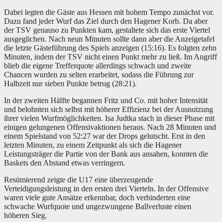
Dabei legten die Gäste aus Hessen mit hohem Tempo zunächst vor.
Dazu fand jeder Wurf das Ziel durch den Hagener Korb. Da aber
der TSV genauso zu Punkten kam, gestaltete sich das erste Viertel
ausgeglichen. Nach neun Minuten sollte dann aber die Anzeigetafel
die letzte Gästeführung des Spiels anzeigen (15:16).
Es folgten zehn
Minuten, indem der TSV nicht einen Punkt mehr zu ließ. Im Angriff
blieb die eigene Trefferquote allerdings schwach und zweite
Chancen wurden zu selten erarbeitet, sodass die Führung zur
Halbzeit nur sieben Punkte betrug (28:21).
In der zweiten Hälfte begannen Fritz und Co. mit hoher Intensität
und belohnten sich selbst mit höherer Effizienz bei der Ausnutzung
ihrer vielen Wurfmöglichkeiten. Isa Judtka stach in dieser Phase mit
einigen gelungenen Offensivaktionen heraus. Nach 28 Minuten und
einem Spielstand von 52:27 war der Drops gelutscht. Erst in den
letzten Minuten, zu einem Zeitpunkt als sich die Hagener
Leistungsträger die Partie von der Bank aus ansahen, konnten die
Baskets den Abstand etwas verringern.
Resümierend zeigte die U17 eine überzeugende
Verteidigungsleistung in den ersten drei Vierteln. In der Offensive
waren viele gute Ansätze erkennbar, doch verhinderten eine
schwache Wurfquote und ungezwungene Ballverluste einen
höheren Sieg.