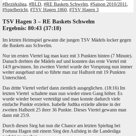
#Bezirksliga
,
#BLD
,
#RE Baskets Schwelm
,
#Saison 2010/2011
,
#Spielbericht
,
#TSV Hagen 1860
,
#TSV Hagen 3
TSV Hagen 3 – RE Baskets Schwelm
Ergebnis: 80:43 (37:18)
Im letzten Heimspiel gewann die jungen TSV Mädels locker gegen
die Baskets aus Schwelm.
Nur im ersten Viertel lag man kurz mit 3 Punkten hinten (7 Minute).
Danach drehten die Mädels auf und konnten das erste Viertel mit
14:9 gewinnen. Im zweiten Viertel wurde der Vorsprung nun immer
weiter ausgebaut und so führte man zur Halbzeit mit 19 Punkten
Unterschied.
Das dritte Viertel verlief dann ziemlich ausgeglichen. (18:16) Im
letzten Viertel schaltete man nun wieder einen Gang höher. Es
wurde wieder besser verteidigt und man konnte dadurch viele
einfache Punkte erzielen. Isabelle Judtka erzielte alleine in der
zweiten Halbzeit 25 ihrer 36 Punkte. Dieses Viertel gewann man
dann mit 25:9.
Durch diesen Sieg hat nun die Chance am letzten Spieltag bei
Fortuna Hagen mit einem Sieg den Aufstieg in die Landesliga