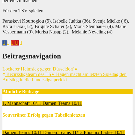
perfekt zu machen.
Für den TSV spielten:
Paraskevi Kourtoglou (5), Isabelle Judtka (36), Svenja Mielke ( 6),
Kyra Lissa (12), Brigitte Schäfer (2), Mona Steinhauer (4), Marie
Vespermann (9), Merisa Nasup (2), Melanie Neveling (4)
Beitragsnavigation
Lockerer Heimsieg gegen Düsseldorf
Bezirksligateam des TSV Hagen macht am letzten Spieltag den
Aufstieg in die Landesliga perfekt
Ähnliche Beiträge
1. Mannschaft 10/11
Damen-Teams 10/11
Souveräner Erfolg gegen Tabellenletzten
Jan. 18, 2012
Thomas Lubrich
Damen-Teams 10/11
Damen-Teams 11/12
Phoenix Ladies 10/11